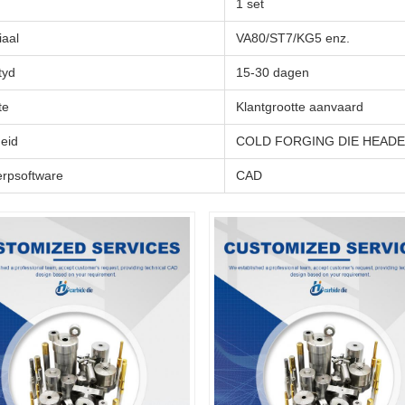
1 set
iaal
VA80/ST7/KG5 enz.
tyd
15-30 dagen
te
Klantgrootte aanvaard
eid
COLD FORGING DIE HEADEN 
rpsoftware
CAD