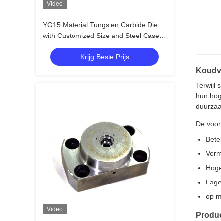
Video
YG15 Material Tungsten Carbide Die
with Customized Size and Steel Case
for Screw Making
Krijg Beste Prijs
Koudv
Terwijl
hun hog
duurzaa
De voor
Bete
Verm
Hoge
Lage 
op m
Video
Produc