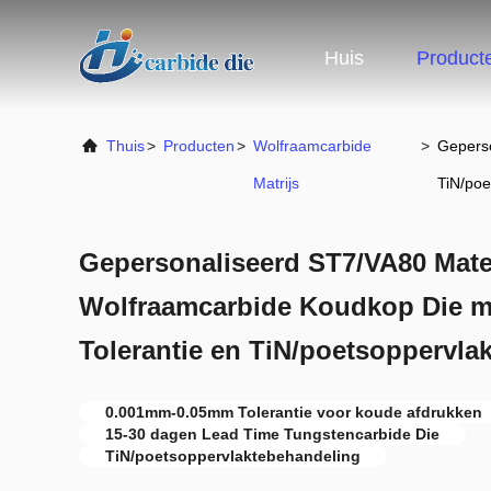
Huis
Product
Thuis
>
Producten
>
Wolfraamcarbide
>
Gepers
Matrijs
TiN/poe
Gepersonaliseerd ST7/VA80 Mate
Wolfraamcarbide Koudkop Die 
Tolerantie en TiN/poetsoppervla
0.001mm-0.05mm Tolerantie voor koude afdrukken
15-30 dagen Lead Time Tungstencarbide Die
TiN/poetsoppervlaktebehandeling