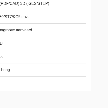
/(PDF/CAD) 3D (IGES/STEP)
80/ST7/KG5 enz.
ntgrootte aanvaard
D
ed
g hoog