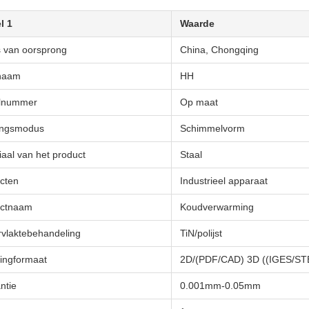
l 1
Waarde
s van oorsprong
China, Chongqing
naam
HH
lnummer
Op maat
ingsmodus
Schimmelvorm
iaal van het product
Staal
cten
Industrieel apparaat
uctnaam
Koudverwarming
vlaktebehandeling
TiN/polijst
ingformaat
2D/(PDF/CAD) 3D ((IGES/ST
ntie
0.001mm-0.05mm