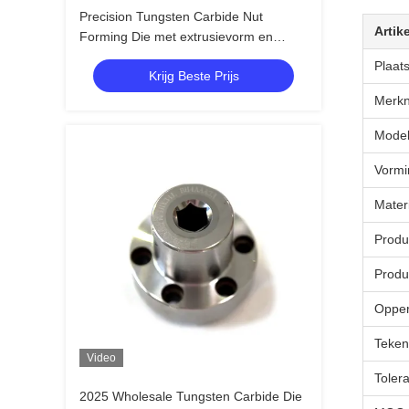
Precision Tungsten Carbide Nut
Artike
Forming Die met extrusievorm en
carbide materiaal voor aangepaste
Plaat
Krijg Beste Prijs
toepassingen
Merk
Mode
Vorm
Mater
Produ
Prod
Opper
Teken
Video
Tolera
2025 Wholesale Tungsten Carbide Die