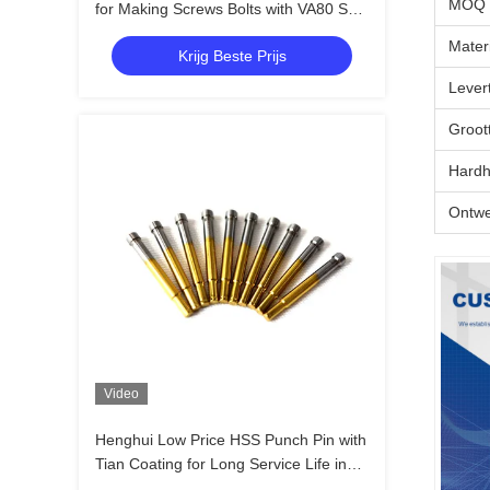
MOQ
for Making Screws Bolts with VA80 ST7
ST6 KG5 KG6 Materials and +/-0.01
Mater
Krijg Beste Prijs
Tolerance
Lever
Groot
Hardh
Ontwe
Video
Henghui Low Price HSS Punch Pin with
Tian Coating for Long Service Life in
Screw Making