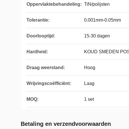
Oppervlaktebehandeling:
TiN/polijsten
Tolerantie:
0.001mm-0.05mm
Doorlooptijd:
15-30 dagen
Hardheid:
KOUD SMEDEN POST
Draag weerstand:
Hoog
Wrijvingscoëfficiënt:
Laag
MOQ:
1 set
Betaling en verzendvoorwaarden