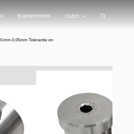
ns
Evenementen
Dutch
001mm-0,05mm Tolerantie en