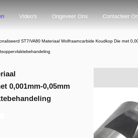
en
Video's
Ongeveer Ons
Contacteer O
onaliseerd ST7/VA80 Materiaal Wolfraamcarbide Koudkop Die met 0,
tsoppervlaktebehandeling
riaal
met 0,001mm-0,05mm
ktebehandeling