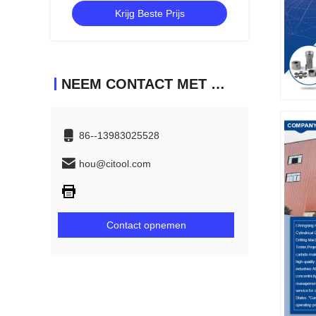
Krijg Beste Prijs
NEEM CONTACT MET ONS OP
86--13983025528
hou@citool.com
Contact opnemen