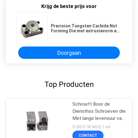
Krijg de beste prijs voor
Precision Tungsten Carbide Nut
Forming Die met extrusievorm en
carbide materiaal voor
aangepaste toepassingen
Doorgaan
Top Producten
Schroeft Boor de
Diensthss Schroeven die
Met lange levensuur van
de Puntmatrijs Matrijs
$100-$150 MOQ:1 set
boren
CONTACT