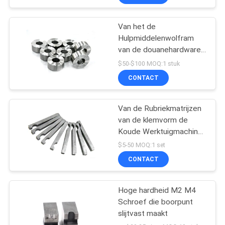
Van het de
Hulpmiddelenwolfram
van de douanehardware
het Carbidematrijs voor
$50-$100 MOQ:1 stuk
Schroefvormen
CONTACT
Van de Rubriekmatrijzen
van de klemvorm de
Koude Werktuigmachines
van de de
$5-50 MOQ:1 set
Overdrachtvinger
CONTACT
Hoge hardheid M2 M4
Schroef die boorpunt
slijtvast maakt