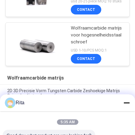
usd 20-25 piece MOQ:10 stuks
CONTACT
Wolfraamcarbide matrijs
voor hogesnelheidsstaal
schroef
USD 1-10/PCS MOQ:1
CONTACT
Wolfraamcarbide matrijs
2D 3D Precisie Vorm Tungsten Carbide Zeshoekige Matrijs
Spiegel polijsten Aanpasbaar
Rita
Vierkante de Stempelmatrijs Machinaal bewerkte Oppervlakte
van het Wolframcarbide
5:35 AM
VA80,ST7,KG5,KG6 Tungstencarbide die, cold forging die
fastener voor extrusie dies aangepaste afmeting