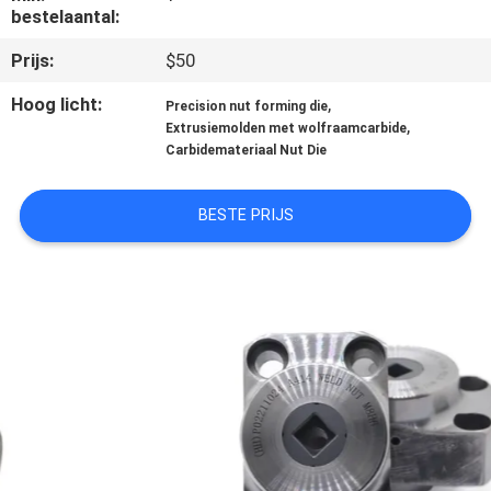
KWALITEITSCONTROLE
bestelaantal:
Prijs:
$50
CONTACTEER
Hoog licht:
,
Precision nut forming die
ONS
,
Extrusiemolden met wolfraamcarbide
Carbidemateriaal Nut Die
NIEUWS
BESTE PRIJS
VERZOEK
OM EEN
CITAAT
SITEMAP
PRIVACYBELEID