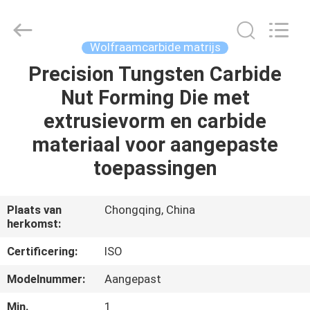
Henghui
Precision
Mold
Co.,
Limited.
Wolfraamcarbide matrijs
All
Rights
Reserved.
Precision Tungsten Carbide
HUIS
Nut Forming Die met
PRODUCTEN
extrusievorm en carbide
materiaal voor aangepaste
VIDEO'S
toepassingen
ONGEVEER
Plaats van
Chongqing, China
herkomst:
ONS
Certificering:
ISO
FABRIEKSREIS
Modelnummer:
Aangepast
Min.
1