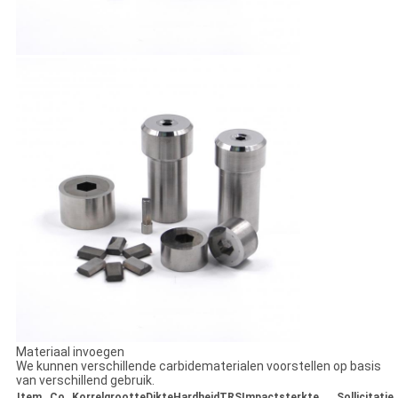
Materiaal invoegen
We kunnen verschillende carbidematerialen voorstellen op basis
van verschillend gebruik.
Item
Co
Korrelgrootte
Dikte
Hardheid
TRS
Impactsterkte
Sollicitatie