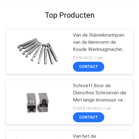
Top Producten
Van de Rubriekmatrijzen
van de klemvorm de
Koude Werktuigmachines
van de de
$5-50 MOQ:1 set
Overdrachtvinger
CONTACT
Schroeft Boor de
Diensthss Schroeven die
Met lange levensuur van
de Puntmatrijs Matrijs
$100-$150 MOQ:1 set
boren
CONTACT
Van het de