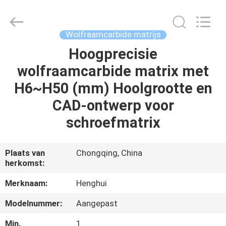
Henghui
Precision
Mold
Co.,
Limited.
Wolfraamcarbide matrijs
All
Rights
Reserved.
Hoogprecisie
HUIS
wolfraamcarbide matrix met
PRODUCTEN
H6~H50 (mm) Hoolgrootte en
CAD-ontwerp voor
VIDEO'S
schroefmatrix
ONGEVEER
Plaats van
Chongqing, China
herkomst:
ONS
Merknaam:
Henghui
FABRIEKSREIS
Modelnummer:
Aangepast
Min.
1