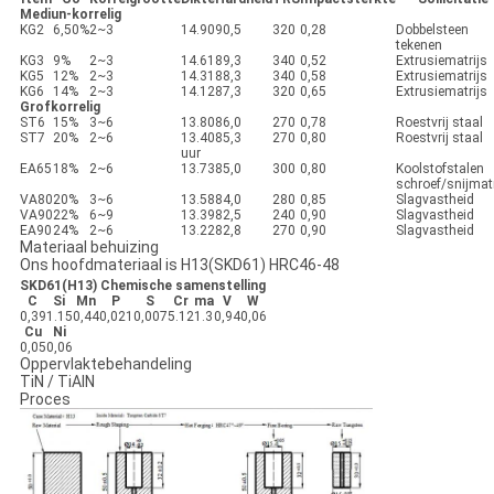
Mediun-korrelig
KG2
6,50%
2~3
14.90
90,5
320
0,28
Dobbelsteen
tekenen
KG3
9%
2~3
14.61
89,3
340
0,52
Extrusiematrijs
KG5
12%
2~3
14.31
88,3
340
0,58
Extrusiematrijs
KG6
14%
2~3
14.12
87,3
320
0,65
Extrusiematrijs
Grofkorrelig
ST6
15%
3~6
13.80
86,0
270
0,78
Roestvrij staal
ST7
20%
2~6
13.40
85,3
270
0,80
Roestvrij staal
uur
EA65
18%
2~6
13.73
85,0
300
0,80
Koolstofstalen
schroef/snijmatr
VA80
20%
3~6
13.58
84,0
280
0,85
Slagvastheid
VA90
22%
6~9
13.39
82,5
240
0,90
Slagvastheid
EA90
24%
2~6
13.22
82,8
270
0,90
Slagvastheid
Materiaal behuizing
Ons hoofdmateriaal is H13(SKD61) HRC46-48
SKD61(H13) Chemische samenstelling
C
Si
Mn
P
S
Cr
ma
V
W
0,39
1.15
0,44
0,021
0,007
5.12
1.3
0,94
0,06
Cu
Ni
0,05
0,06
Oppervlaktebehandeling
TiN / TiAlN
Proces