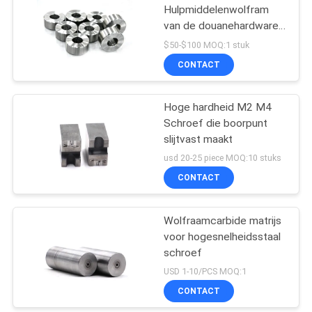
Hulpmiddelenwolfram
van de douanehardware
het Carbidematrijs voor
$50-$100 MOQ:1 stuk
Schroefvormen
CONTACT
Hoge hardheid M2 M4
Schroef die boorpunt
slijtvast maakt
usd 20-25 piece MOQ:10 stuks
CONTACT
Wolfraamcarbide matrijs
voor hogesnelheidsstaal
schroef
USD 1-10/PCS MOQ:1
CONTACT