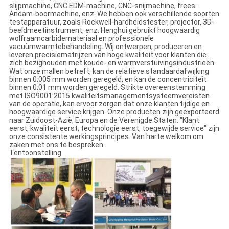
slijpmachine, CNC EDM-machine, CNC-snijmachine, frees-
Andam-boormachine, enz. We hebben ook verschillende soorten
testapparatuur, zoals Rockwell-hardheidstester, projector, 3D-
beeldmeetinstrument, enz. Henghui gebruikt hoogwaardig
wolfraamcarbidemateriaal en professionele
vacuümwarmtebehandeling. Wij ontwerpen, produceren en
leveren precisiematrijzen van hoge kwaliteit voor klanten die
zich bezighouden met koude- en warmverstuivingsindustrieën.
Wat onze mallen betreft, kan de relatieve standaardafwijking
binnen 0,005 mm worden geregeld, en kan de concentriciteit
binnen 0,01 mm worden geregeld. Strikte overeenstemming
met ISO9001:2015 kwaliteitsmanagementsysteemvereisten
van de operatie, kan ervoor zorgen dat onze klanten tijdige en
hoogwaardige service krijgen. Onze producten zijn geëxporteerd
naar Zuidoost-Azië, Europa en de Verenigde Staten. "Klant
eerst, kwaliteit eerst, technologie eerst, toegewijde service" zijn
onze consistente werkingsprincipes. Van harte welkom om
zaken met ons te bespreken.
Tentoonstelling