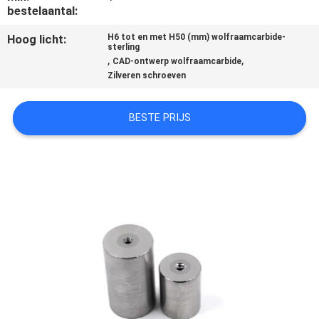
KWALITEITSCONTROLE
bestelaantal:
Hoog licht:
H6 tot en met H50 (mm) wolfraamcarbide-
CONTACTEER
sterling
,
,
CAD-ontwerp wolfraamcarbide
ONS
Zilveren schroeven
NIEUWS
BESTE PRIJS
VERZOEK
OM EEN
CITAAT
SITEMAP
PRIVACYBELEID