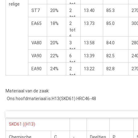
relige
tot
ST7
20%
6
2
13.40
85.3
27
tot
EA65
18%
6
2
13.73
85.0
30
tot
6
VA80
20%
3
13.58
84.0
28
tot
VA90
22%
6
6
13.39
82.5
24
tot
EA90
24%
9
2
13.22
82.8
27
tot
6
Materiaal van de zaak:
Ons hoofdmateriaal is:
H13(SKD61) HRC46-48
SKD61 ((H13)
Chemische
C
-
Deeltjes
P