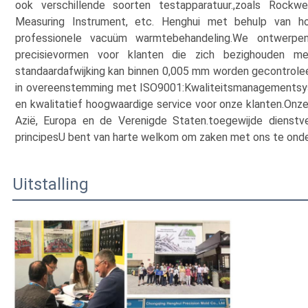
ook verschillende soorten testapparatuur.,zoals Rockw
Measuring Instrument, etc. Henghui met behulp van ho
professionele vacuüm warmtebehandeling.We ontwerpen
precisievormen voor klanten die zich bezighouden me
standaardafwijking kan binnen 0,005 mm worden gecontroleer
in overeenstemming met ISO9001:Kwaliteitsmanagementsyst
en kwalitatief hoogwaardige service voor onze klanten.Onz
Azië, Europa en de Verenigde Staten.toegewijde dienstve
principesU bent van harte welkom om zaken met ons te ond
Uitstalling