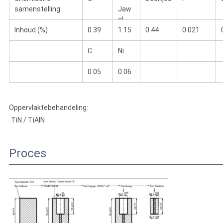
samenstelling
Jaw
el.
Inhoud (%)
0.39
1.15
0.44
0.021
C.
Ni
0.05
0.06
Oppervlaktebehandeling:
TiN / TiAlN
Proces