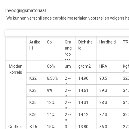
Invoegingsmateriaal:
We kunnen verschillende carbide materialen voorstellen volgens he
Artike
Co.
Gra
Dichthe
Hardheid
TR
l 1
ang
id
roo
tte
Midden
Co%
μm
g/cm2
HRA
Kg
korrels
2
KG2
6.50%
2 ~
14.90
90.5
32
3
KG3
9%
2 ~
14.61
89.3
34
3
KG5
12%
2 ~
14.31
88.3
34
3
KG6
14%
2 ~
14.12
87.3
32
3
Grofkor
ST6
15%
3
13.80
86.0
27