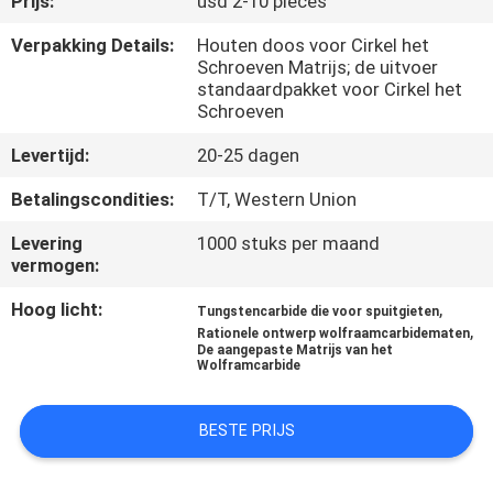
Prijs:
usd 2-10 pieces
KWALITEITSCONTROLE
Verpakking Details:
Houten doos voor Cirkel het
Schroeven Matrijs; de uitvoer
CONTACTEER
standaardpakket voor Cirkel het
Schroeven
ONS
Levertijd:
20-25 dagen
NIEUWS
Betalingscondities:
T/T, Western Union
Levering
1000 stuks per maand
VERZOEK
vermogen:
OM EEN
Hoog licht:
,
Tungstencarbide die voor spuitgieten
CITAAT
,
Rationele ontwerp wolfraamcarbidematen
De aangepaste Matrijs van het
Wolframcarbide
SITEMAP
BESTE PRIJS
PRIVACYBELEID