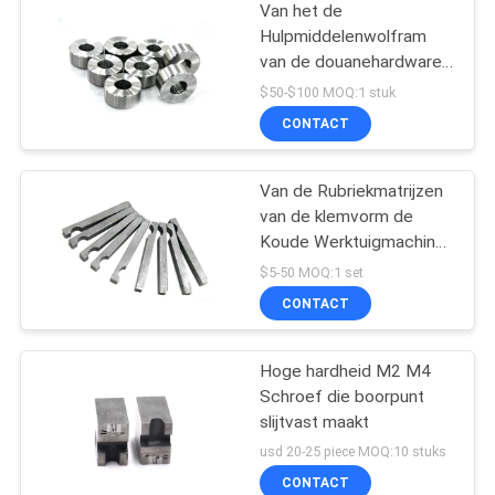
Van het de
Hulpmiddelenwolfram
van de douanehardware
het Carbidematrijs voor
$50-$100 MOQ:1 stuk
Schroefvormen
CONTACT
Van de Rubriekmatrijzen
van de klemvorm de
Koude Werktuigmachines
van de de
$5-50 MOQ:1 set
Overdrachtvinger
CONTACT
Hoge hardheid M2 M4
Schroef die boorpunt
slijtvast maakt
usd 20-25 piece MOQ:10 stuks
CONTACT