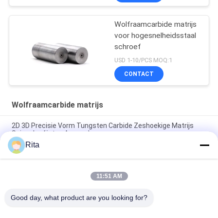
Wolfraamcarbide matrijs
voor hogesnelheidsstaal
schroef
USD 1-10/PCS MOQ:1
CONTACT
Wolfraamcarbide matrijs
2D 3D Precisie Vorm Tungsten Carbide Zeshoekige Matrijs
Spiegel polijsten Aanpasbaar
Rita
Vierkante de Stempelmatrijs Machinaal bewerkte Oppervlakte
van het Wolframcarbide
11:51 AM
VA80,ST7,KG5,KG6 Tungstencarbide die, cold forging die
fastener voor extrusie dies aangepaste afmeting
Good day, what product are you looking for?
populaire categorieën
Alle