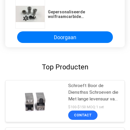
Gepersonaliseerde
wolfraamcarbide
gesegmenteerde hex die met
rationeel ontwerp
Doorgaan
Top Producten
Schroeft Boor de
Diensthss Schroeven die
Met lange levensuur van
de Puntmatrijs Matrijs
$100-$150 MOQ:1 set
boren
CONTACT