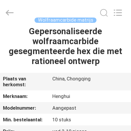
Henghui
Precision
Mold
Co.,
Limited.
Wolfraamcarbide matrijs
All
Rights
Reserved.
Gepersonaliseerde
HUIS
wolfraamcarbide
PRODUCTEN
gesegmenteerde hex die met
rationeel ontwerp
VIDEO'S
Plaats van
China, Chongqing
herkomst:
ONGEVEER
ONS
Merknaam:
Henghui
Modelnummer:
Aangepast
FABRIEKSREIS
Min. bestelaantal:
10 stuks