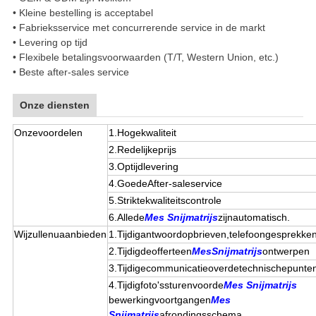
• Kleine bestelling is acceptabel
• Fabrieksservice met concurrerende service in de markt
• Levering op tijd
• Flexibele betalingsvoorwaarden (T/T, Western Union, etc.)
• Beste after-sales service
Onze diensten
Onzevoordelen
1.Hogekwaliteit
2.Redelijkeprijs
3.Optijdlevering
4.GoedeAfter-saleservice
5.Striktekwaliteitscontrole
6.Allede
Mes Snijmatrijs
zijnautomatisch.
Wijzullenuaanbieden
1.Tijdigantwoordopbrieven,telefoongesprekken
2.Tijdigdeofferteen
MesSnijmatrijs
ontwerpen
3.Tijdigecommunicatieoverdetechnischepunte
4.Tijdigfoto'ssturenvoorde
Mes Snijmatrijs
bewerkingvoortgangen
Mes
Snijmatrijs
afrondingsschema