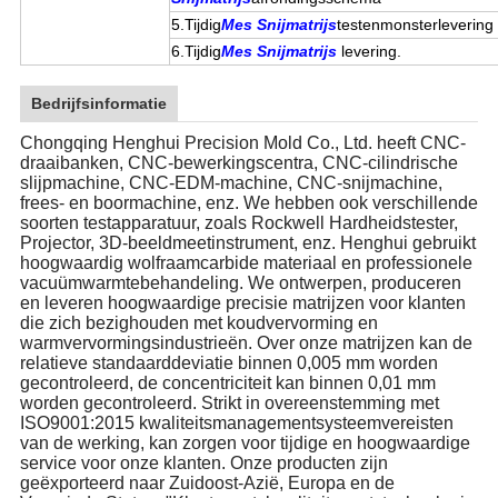
5.Tijdig
Mes Snijmatrijs
testenmonsterlevering
6.Tijdig
Mes Snijmatrijs
levering.
Bedrijfsinformatie
Chongqing Henghui Precision Mold Co., Ltd. heeft CNC-
draaibanken, CNC-bewerkingscentra, CNC-cilindrische
slijpmachine, CNC-EDM-machine, CNC-snijmachine,
frees- en boormachine, enz. We hebben ook verschillende
soorten testapparatuur, zoals Rockwell Hardheidstester,
Projector, 3D-beeldmeetinstrument, enz. Henghui gebruikt
hoogwaardig wolfraamcarbide materiaal en professionele
vacuümwarmtebehandeling. We ontwerpen, produceren
en leveren hoogwaardige precisie matrijzen voor klanten
die zich bezighouden met koudvervorming en
warmvervormingsindustrieën. Over onze matrijzen kan de
relatieve standaarddeviatie binnen 0,005 mm worden
gecontroleerd, de concentriciteit kan binnen 0,01 mm
worden gecontroleerd. Strikt in overeenstemming met
ISO9001:2015 kwaliteitsmanagementsysteemvereisten
van de werking, kan zorgen voor tijdige en hoogwaardige
service voor onze klanten. Onze producten zijn
geëxporteerd naar Zuidoost-Azië, Europa en de