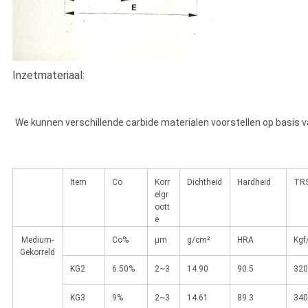
Inzetmateriaal:
We kunnen verschillende carbide materialen voorstellen op basis va
Item
Co
Korr
Dichtheid
Hardheid
TR
elgr
oott
e
Medium-
Co%
μm
g/cm²
HRA
Kg
Gekorreld
KG2
6.50%
2~3
14.90
90.5
320
KG3
9%
2~3
14.61
89.3
340