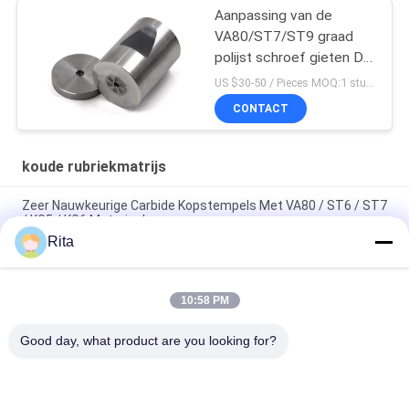
Aanpassing van de
VA80/ST7/ST9 graad
polijst schroef gieten Die
Wolframcarbide Die
US $30-50 / Pieces MOQ:1 stuk/stuk
CONTACT
koude rubriekmatrijs
Zeer Nauwkeurige Carbide Kopstempels Met VA80 / ST6 / ST7
/ KG5 / KG6 Materiaal
Rita
ST7 ST6 KG5 KG6+H13 Koud gevormde matrijzen, met
zeshoekige koolstofnutvormende matrijzen
10:58 PM
Wolfraamcarbide-schimmel met koude kop die spiegel
gepolijst met hoge precisie
Good day, what product are you looking for?
populaire categorieën
Alle