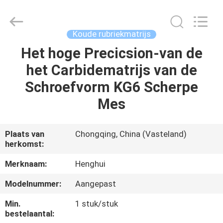
Henghui
Precision
Mold
Co.,
Limited.
Koude rubriekmatrijs
All
Rights
Reserved.
Het hoge Precicsion-van de
HUIS
het Carbidematrijs van de
PRODUCTEN
Schroefvorm KG6 Scherpe
Mes
VIDEO'S
Plaats van
Chongqing, China (Vasteland)
herkomst:
ONGEVEER
ONS
Merknaam:
Henghui
Modelnummer:
Aangepast
FABRIEKSREIS
Min.
1 stuk/stuk
bestelaantal: