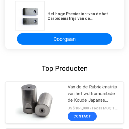
Het hoge Precicsion-van de het
Carbidematrijs van de
Schroefvorm KG6 Scherpe Mes
Doorgaan
Top Producten
Van de de Rubriekmatrijs
van het wolframcarbide
de Koude Japanse
Hexagonale Vorm met
US $10-5,000 / Pieces MOQ:1 stuk/stuk
Hoge Hardheid
CONTACT