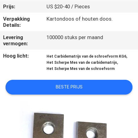
KWALITEITSCONTROLE
Prijs:
US $20-40 / Pieces
Verpakking
Kartondoos of houten doos.
CONTACTEER
Details:
ONS
Levering
100000 stuks per maand
vermogen:
NIEUWS
Hoog licht:
,
Het Carbidematrijs van de schroefvorm KG6
,
Het Scherpe Mes van de carbidematrijs
Het Scherpe Mes van de schroefvorm
VERZOEK
OM EEN
BESTE PRIJS
CITAAT
SITEMAP
PRIVACYBELEID