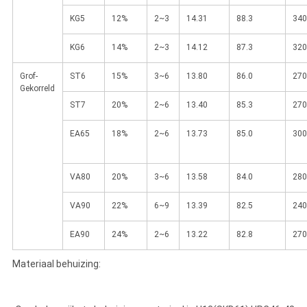
KG5
12%
2~3
14.31
88.3
340
KG6
14%
2~3
14.12
87.3
320
Grof-
ST6
15%
3~6
13.80
86.0
270
Gekorreld
ST7
20%
2~6
13.40
85.3
270
EA65
18%
2~6
13.73
85.0
300
VA80
20%
3~6
13.58
84.0
280
VA90
22%
6~9
13.39
82.5
240
EA90
24%
2~6
13.22
82.8
270
Materiaal behuizing: