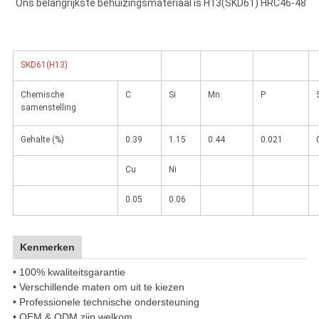
Ons belangrijkste behuizingsmateriaal is 
H13(SKD61) HRC46-48
SKD61(H13)
Chemische
C
Si
Mn
P
samenstelling
Gehalte (%)
0.39
1.15
0.44
0.021
Cu
Ni
0.05
0.06
Kenmerken
• 100% kwaliteitsgarantie
• Verschillende maten om uit te kiezen
• Professionele technische ondersteuning
• OEM & ODM zijn welkom