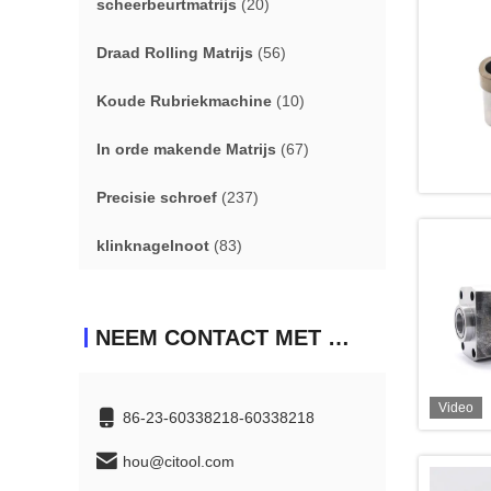
scheerbeurtmatrijs
(20)
Draad Rolling Matrijs
(56)
Koude Rubriekmachine
(10)
In orde makende Matrijs
(67)
Precisie schroef
(237)
klinknagelnoot
(83)
NEEM CONTACT MET ONS OP
Video
86-23-60338218-60338218
hou@citool.com