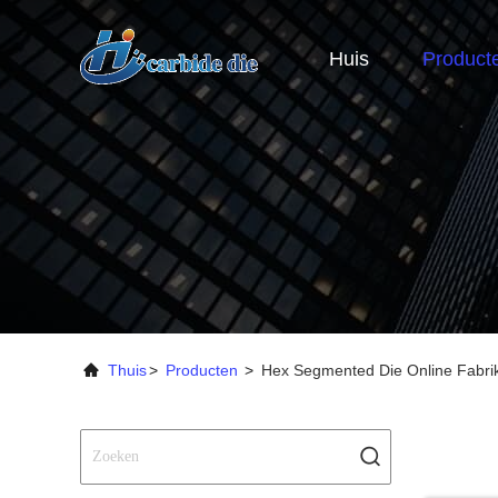
Huis
Product
Thuis
>
Producten
>
Hex Segmented Die Online Fabri