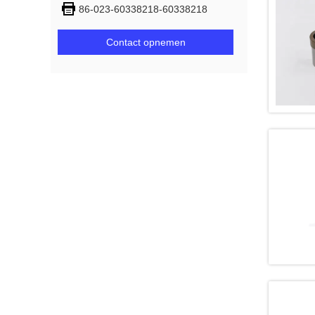
86-023-60338218-60338218
Contact opnemen