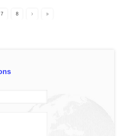
7
8
ons