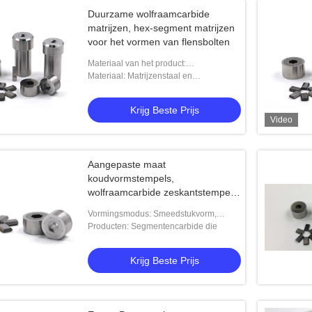
Duurzame wolfraamcarbide
matrijzen, hex-segment matrijzen
voor het vormen van flensbolten
Materiaal van het product:
wolfraamcarbide
Materiaal: Matrijzenstaal en
Gecementeerd Carbide
Krijg Beste Prijs
Video
Aangepaste maat
koudvormstempels,
wolfraamcarbide zeskantstempel
hittebestendig
Vormingsmodus: Smeedstukvorm,
Ponsenvorm
Producten: Segmentencarbide die
Krijg Beste Prijs