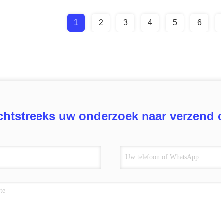
1
2
3
4
5
6
chtstreeks uw onderzoek naar verzend 