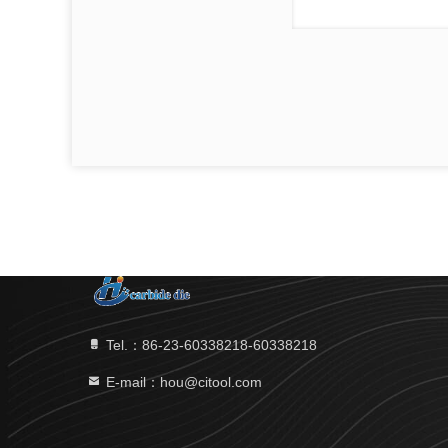
Tel.：86-23-60338218-60338218
E-mail：hou@citool.com