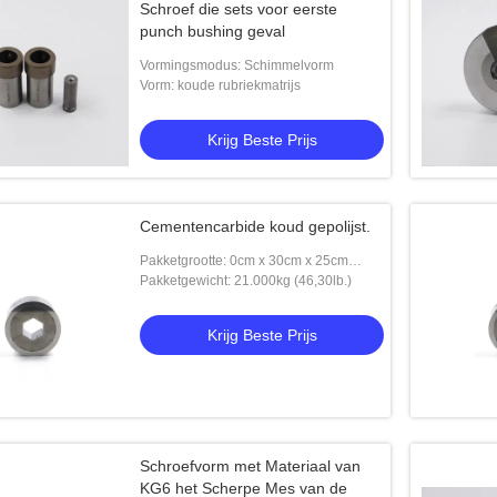
Schroef die sets voor eerste
punch bushing geval
Vormingsmodus: Schimmelvorm
Vorm: koude rubriekmatrijs
Krijg Beste Prijs
Cementencarbide koud gepolijst.
Pakketgrootte: 0cm x 30cm x 25cm
(15,75in x 11,81in x 9,84in)
Pakketgewicht: 21.000kg (46,30lb.)
Krijg Beste Prijs
Schroefvorm met Materiaal van
KG6 het Scherpe Mes van de