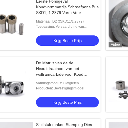
Eerste Ponsgeval
Koudvormmatrijs Schroefpons Bus
SKD1, 1.2379 Vorm Voor
Bevestigingsmiddel
Materiaal: D2 ((SKD11/1.2379)
Toepassing: Vervaardiging van
schroeven
Krijg Beste Prijs
Video
De Matrijs van de de
Hexuitdraainoot van het
wolframcarbide voor Koud
Rubriekbevestigingsmiddel die de
Vormingsmodus: Gietgieten
Nootvorm vormen van de
Producten: Bevestigingsmiddel
Hulpmiddelenhexuitdraai
Krijg Beste Prijs
Sluitstuk maken Stamping Dies