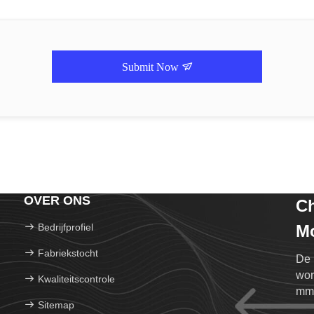
Submit Now
OVER ONS
Ch
Bedrijfprofiel
Mo
Fabriekstocht
De 
wor
Kwaliteitscontrole
mm.
Sitemap