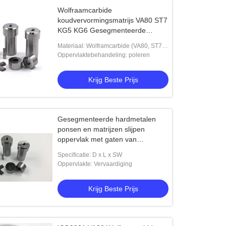
Wolfraamcarbide
koudvervormingsmatrijs VA80 ST7
KG5 KG6 Gesegmenteerde
zeskantmatrijs Precisie
Materiaal: Wolframcarbide (VA80, ST7,
spiegelpolijsten
G6, YG20, enz.) en Matrijzenstaal (H13)
Oppervlaktebehandeling: poleren
Krijg Beste Prijs
Gesegmenteerde hardmetalen
ponsen en matrijzen slijpen
oppervlak met gaten van
H6~H50mm
Specificatie: D x L x SW
Oppervlakte: Vervaardiging
Krijg Beste Prijs