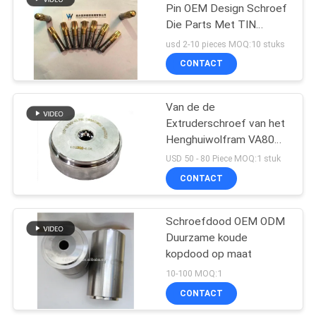
Pin OEM Design Schroef
Die Parts Met TIN
Coating
usd 2-10 pieces MOQ:10 stuks
CONTACT
Van de de
Extruderschroef van het
Henghuiwolfram VA80
van de de Matrijzennoot
USD 50 - 80 Piece MOQ:1 stuk
het Smeedstukmatrijs
CONTACT
Schroefdood OEM ODM
Duurzame koude
kopdood op maat
10-100 MOQ:1
CONTACT