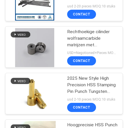
Design Screw Die Parts
usd 2-20 pieces MOQ:10 stuks
CONTACT
Rechthoekige cilinder
wolfraamcarbide
matrijzen met
schroefmatrijzen
USD+Negotioned+Pieces MOQ:1
CONTACT
2025 New Style High
Precision HSS Stamping
Pin Punch Tungsten
Carbide Punch Schroef
usd 2-10 pieces MOQ:10 stuks
Die Parts
CONTACT
Hoogprecisie HSS Punch