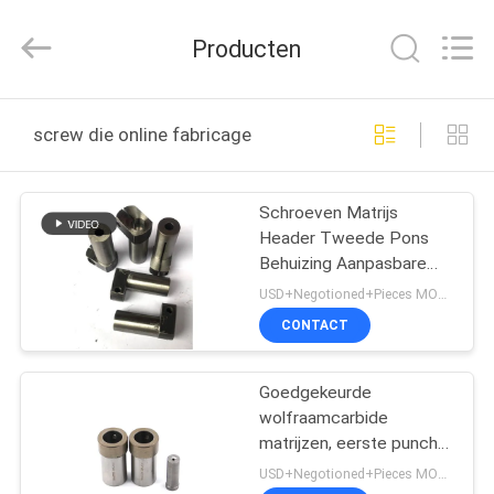
Henghui
Precision
Mold
Producten
Co.,
Limited.
All
Rights
Reserved.
HUIS
screw die online fabricage
PRODUCTEN
Schroeven Matrijs
Header Tweede Pons
VIDEO'S
Behuizing Aanpasbare
Grootte Materialen
USD+Negotioned+Pieces MOQ:1
ONGEVEER
CONTACT
ONS
Goedgekeurde
wolfraamcarbide
FABRIEKSREIS
matrijzen, eerste punch
case schroef matrijzen
USD+Negotioned+Pieces MOQ:1