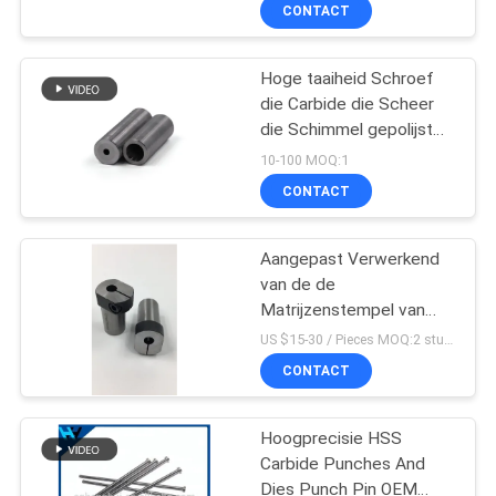
hoge taaiheid
KWALITEITSCONTROLE
CONTACT
CONTACTEER
Hoge taaiheid Schroef
die Carbide die Scheer
ONS
die Schimmel gepolijst
betere Schimmel Leven
10-100 MOQ:1
NIEUWS
CONTACT
VERZOEK
Aangepast Verwerkend
van de de
OM EEN
Matrijzenstempel van
CITAAT
Carbideschroeven
US $15-30 / Pieces MOQ:2 stuk/stukken
Tweede de Stempelring
CONTACT
SITEMAP
Hoogprecisie HSS
Carbide Punches And
PRIVACYBELEID
Dies Punch Pin OEM