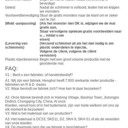
bevestigd
Getest
Nadat de schimmel is voltooid, testen het en krijgen
we monsters
Voorbeeldbevestiging
Stuur de gratis monsters naar de klant om er zeker
van te zijn
(Mold -aanpassing)
(Als het monster niet OK is, wijzigen we de mal
gratis aan,
Stuur vervolgens opnieuw gratis voorbeelden naar
u ... totdat u uw
eisen)
(Levering van
(Verzend schimmel uit als het niet nodig is om
schimmels)
plastic onderdelen te injectie,
Volgens de client, volgens de cliënt
vereisten)
Plastic injectieservice
Begin met een groot volume productie met de
geordende mal.
FAQ:
V1 :: Bent u een fabrieks- of handelsbedrijf?
A1: Wij zijn een fabriek, Henghui heeft 7.000 vierkante meter productie -
fabrieken en R & D -bases
V2: Waar bevindt uw fabriek zich? Hoe kan ik daar bezoeken?
A2: Onze fabriek bevindt zich in Hailong Village, Baishiyi Town, Jiulongpo
District, Chongqing City, China. Al onze
Klanten, vanuit huis of in het buitenland, zijn van harte welkom om ons op
elk moment te bezoeken!
V3: Wat is het materiaal van uw producten?
A3: Het materiaal is DC53, SKD11, D2, SKH-9, SKH-51 of als de vereisten
van onze klanten.
V4: De maximale pers die uw fabriek is beschikbaar?