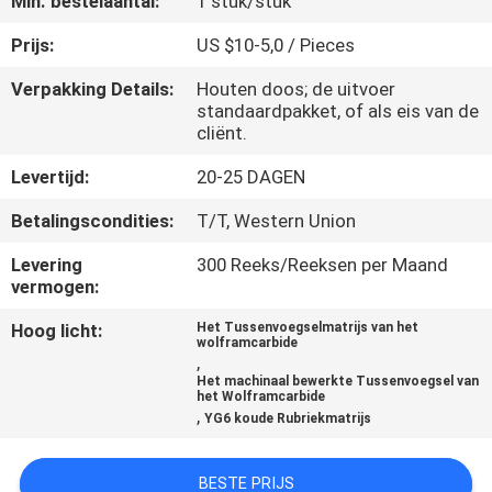
Min. bestelaantal:
1 stuk/stuk
KWALITEITSCONTROLE
Prijs:
US $10-5,0 / Pieces
CONTACTEER
Verpakking Details:
Houten doos; de uitvoer
standaardpakket, of als eis van de
ONS
cliënt.
Levertijd:
20-25 DAGEN
NIEUWS
Betalingscondities:
T/T, Western Union
VERZOEK
Levering
300 Reeks/Reeksen per Maand
vermogen:
OM EEN
CITAAT
Hoog licht:
Het Tussenvoegselmatrijs van het
wolframcarbide
,
Het machinaal bewerkte Tussenvoegsel van
SITEMAP
het Wolframcarbide
,
YG6 koude Rubriekmatrijs
PRIVACYBELEID
BESTE PRIJS