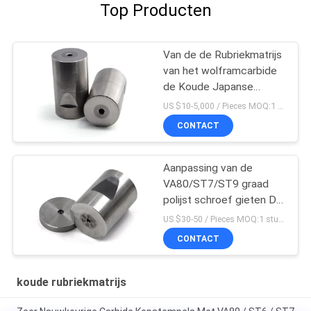
Top Producten
Van de de Rubriekmatrijs
van het wolframcarbide
de Koude Japanse
Hexagonale Vorm met
US $10-5,000 / Pieces MOQ:1 stuk/stuk
Hoge Hardheid
CONTACT
Aanpassing van de
VA80/ST7/ST9 graad
polijst schroef gieten Die
Wolframcarbide Die
US $30-50 / Pieces MOQ:1 stuk/stuk
CONTACT
koude rubriekmatrijs