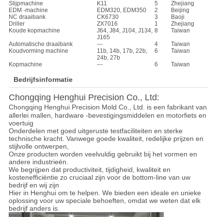
Slijpmachine
K11
5
Zhejiang
EDM -machine
EDM320, EDM350
2
Beijing
NC draaibank
CK6730
3
Baoji
Driller
ZX7016
1
Zhejiang
Koude kopmachine
J64, J84, J104, J134,
8
Taiwan
J165
Automatische draaibank
---
4
Taiwan
Koudvorming machine
11b, 14b, 17b, 22b,
6
Taiwan
24b, 27b
Kopmachine
---
6
Taiwan
Bedrijfsinformatie
Chongqing Henghui Precision Co., Ltd:
Chongqing Henghui Precision Mold Co., Ltd. is een fabrikant van
allerlei mallen, hardware -bevestigingsmiddelen en motorfiets en
voertuig
Onderdelen met goed uitgeruste testfaciliteiten en sterke
technische kracht. Vanwege goede kwaliteit, redelijke prijzen en
stijlvolle ontwerpen,
Onze producten worden veelvuldig gebruikt bij het vormen en
andere industrieën.
We begrijpen dat productiviteit, tijdigheid, kwaliteit en
kostenefficiëntie zo cruciaal zijn voor de bottom-line van uw
bedrijf en wij zijn
Hier in Henghui om te helpen. We bieden een ideale en unieke
oplossing voor uw speciale behoeften, omdat we weten dat elk
bedrijf anders is.