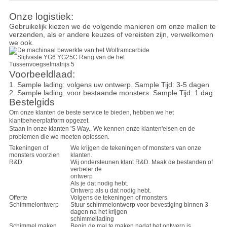
Onze logistiek:
Gebruikelijk kiezen we de volgende manieren om onze mallen te
verzenden, als er andere keuzes of vereisten zijn, verwelkomen
we ook.
Voorbeeldlaad:
1. Sample lading: volgens uw ontwerp. Sample Tijd: 3-5 dagen
2. Sample lading: voor bestaande monsters. Sample Tijd: 1 dag
Bestelgids
Om onze klanten de beste service te bieden, hebben we het
klantbeheerplatform opgezet.
Staan in onze klanten '
S Way., We kennen onze klanten
'
eisen en de
problemen die we moeten oplossen.
Tekeningen of
We krijgen de tekeningen of monsters van onze
monsters voorzien
klanten.
R&D
Wij ondersteunen klant R&D. Maak de bestanden of
verbeter de
ontwerp
Als je dat nodig hebt.
Ontwerp als u dat nodig hebt.
Offerte
Volgens de tekeningen of monsters
Schimmelontwerp
Stuur schimmelontwerp voor bevestiging binnen 3
dagen na het krijgen
schimmellading
Schimmel maken
Begin de mal te maken nadat het ontwerp is