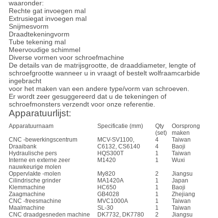
waaronder:
Rechte gat invoegen mal
Extrusiegat invoegen mal
Snijmesvorm
Draadtekeningvorm
Tube tekening mal
Meervoudige schimmel
Diverse vormen voor schroefmachine
De details van de matrijsgrootte, de draaddiameter, lengte of
schroefgrootte wanneer u in vraagt of bestelt wolfraamcarbide
ingebracht
voor het maken van een andere type/vorm van schroeven.
Er wordt zeer gesuggereerd dat u de tekeningen of
schroefmonsters verzendt voor onze referentie.
Apparatuurlijst:
Apparatuurnaam
Specificatie (mm)
Qty
Oorsprong
(set)
maken
CNC -bewerkingscentrum
MCV-SV1100,
4
Taiwan
Draaibank
C6132, CS6140
4
Baoji
Hydraulische pers
HQS300T
1
Taiwan
Interne en externe zeer
M1420
1
Wuxi
nauwkeurige molen
Oppervlakte -molen
My820
2
Jiangsu
Cilindrische grinder
MA1420A
1
Japan
Klemmachine
HC650
1
Baoji
Zaagmachine
GB4028
1
Zhejiang
CNC -freesmachine
MVC1000A
1
Taiwan
Maalmachine
SL-30
1
Taiwan
CNC draadgesneden machine
DK7732, DK7780
2
Jiangsu