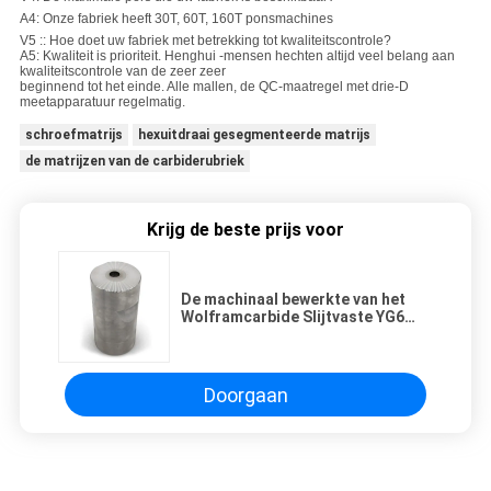
A4: Onze fabriek heeft 30T, 60T, 160T ponsmachines
V5 :: Hoe doet uw fabriek met betrekking tot kwaliteitscontrole?
A5: Kwaliteit is prioriteit. Henghui -mensen hechten altijd veel belang aan
kwaliteitscontrole van de zeer zeer
beginnend tot het einde. Alle mallen, de QC-maatregel met drie-D
meetapparatuur regelmatig.
schroefmatrijs
hexuitdraai gesegmenteerde matrijs
de matrijzen van de carbiderubriek
Krijg de beste prijs voor
De machinaal bewerkte van het
Wolframcarbide Slijtvaste YG6
YG25C Rang van de het
Tussenvoegselmatrijs
Doorgaan