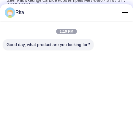
Zeer Nauwkeurige Carbide Kopstempels Met VA80 / ST6 / ST7
/ KG5 / KG6 Materiaal
Rita
ST7 ST6 KG5 KG6+H13 Koud gevormde matrijzen, met
zeshoekige koolstofnutvormende matrijzen
1:19 PM
Wolfraamcarbide-schimmel met koude kop die spiegel
gepolijst met hoge precisie
Good day, what product are you looking for?
populaire categorieën
Alle
Wolfraamcarbide 
Carbide Punches En 
Matrijs
Stijlt
Koude 
Koude 
Smeedstukmatrijs
Rubriekmatrijs
Schroef Tweede 
HSS-Punches
Stempel
Noot Het Vormen 
Knipmes Met Matras
Zich Matrijzen