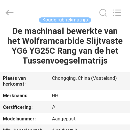
Henghui
Precision
Mold
Co.,
Limited.
Koude rubriekmatrijs
All
Rights
Reserved.
De machinaal bewerkte van
HUIS
het Wolframcarbide Slijtvaste
PRODUCTEN
YG6 YG25C Rang van de het
Tussenvoegselmatrijs
VIDEO'S
Plaats van
Chongqing, China (Vasteland)
herkomst:
ONGEVEER
ONS
Merknaam:
HH
Certificering:
//
FABRIEKSREIS
Modelnummer:
Aangepast