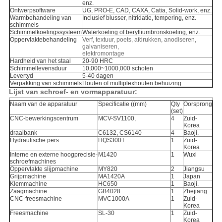
enz.
Ontwerpsoftware
UG, PRO-E, CAD, CAXA, Catia, Solid-work, enz.
Warmbehandeling van
Inclusief blusser, nitridatie, tempering, enz.
schimmels
Schimmelkoelingssysteem
Waterkoeling of berylliumbronskoeling, enz.
Oppervlaktebehandeling
Verf, textuur, poets, afdrukken, anodiseren,
galvaniseren,
elektromontage
Hardheid van het staal
20-90 HRC
Schimmellevensduur
10,000~1000,000 schoten
Levertyd
5-40 dagen
Verpakking van schimmels
Houten of multiplexhouten behuizing
Lijst van schroef- en vormapparatuur:
Naam van de apparatuur
Specificatie ((mm)
Qty
Oorsprong
(set)
CNC-bewerkingscentrum
MCV-SV1100,
4
Zuid-
Korea
draaibank
C6132, CS6140
4
Baoji.
Hydraulische pers
HQS300T
1
Zuid-
Korea
Interne en externe hoogprecisie-
M1420
1
Wuxi
schroefmachines
Oppervlakte slijpmachine
MY820
2
Jiangsu
Grijpmachine
MA1420A
1
Japan
Klemmachine
HC650
1
Baoji.
Zaagmachine
GB4028
1
Zhejiang
CNC-freesmachine
MVC1000A
1
Zuid-
Korea
Freesmachine
SL-30
1
Zuid-
Korea