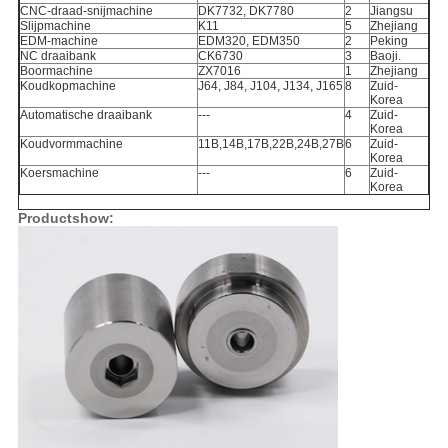
CNC-draad-snijmachine
DK7732, DK7780
2
Jiangsu
Slijpmachine
K11
5
Zhejiang
EDM-machine
EDM320, EDM350
2
Peking
NC draaibank
CK6730
3
Baoji.
Boormachine
ZX7016
1
Zhejiang
Koudkopmachine
J64, J84, J104, J134, J165
8
Zuid-
Korea
Automatische draaibank
---
4
Zuid-
Korea
Koudvormmachine
11B,14B,17B,22B,24B,27B
6
Zuid-
Korea
Koersmachine
---
6
Zuid-
Korea
Productshow: