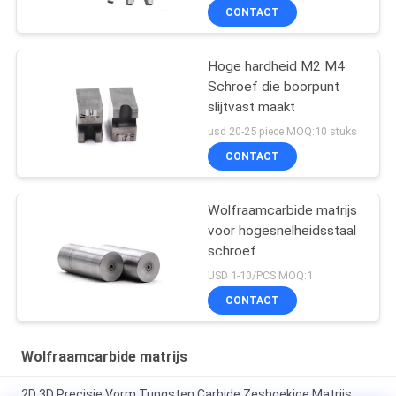
Overdrachtvinger
CONTACT
Hoge hardheid M2 M4
Schroef die boorpunt
slijtvast maakt
usd 20-25 piece MOQ:10 stuks
CONTACT
Wolfraamcarbide matrijs
voor hogesnelheidsstaal
schroef
USD 1-10/PCS MOQ:1
CONTACT
Wolfraamcarbide matrijs
2D 3D Precisie Vorm Tungsten Carbide Zeshoekige Matrijs