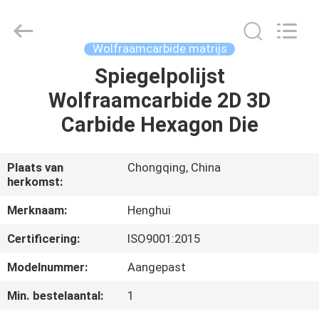
Henghui
Precision
Mold
Co.,
Limited.
Wolfraamcarbide matrijs
All
Rights
Reserved.
Spiegelpolijst
HUIS
Wolfraamcarbide 2D 3D
PRODUCTEN
Carbide Hexagon Die
VIDEO'S
Plaats van
Chongqing, China
herkomst:
ONGEVEER
Merknaam:
Henghui
ONS
Certificering:
ISO9001:2015
Modelnummer:
Aangepast
FABRIEKSREIS
Min. bestelaantal:
1