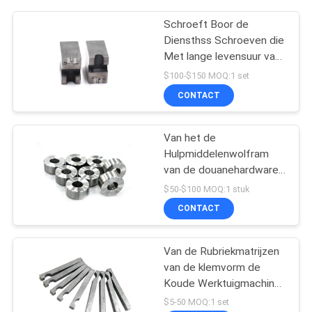
Schroeft Boor de
Diensthss Schroeven die
Met lange levensuur van
de Puntmatrijs Matrijs
$100-$150 MOQ:1 set
boren
CONTACT
Van het de
Hulpmiddelenwolfram
van de douanehardware
het Carbidematrijs voor
$50-$100 MOQ:1 stuk
Schroefvormen
CONTACT
Van de Rubriekmatrijzen
van de klemvorm de
Koude Werktuigmachines
van de de
$5-50 MOQ:1 set