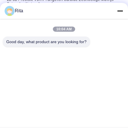
Spiegel polijsten Aanpasbaar
Rita
Vierkante de Stempelmatrijs Machinaal bewerkte Oppervlakte
van het Wolframcarbide
10:04 AM
VA80,ST7,KG5,KG6 Tungstencarbide die, cold forging die
fastener voor extrusie dies aangepaste afmeting
Good day, what product are you looking for?
populaire categorieën
Alle
Wolfraamcarbide 
Carbide Punches En 
Matrijs
Stijlt
Koude 
Koude 
Smeedstukmatrijs
Rubriekmatrijs
Schroef Tweede 
HSS-Punches
Stempel
Noot Het Vormen 
Knipmes Met Matras
Zich Matrijzen