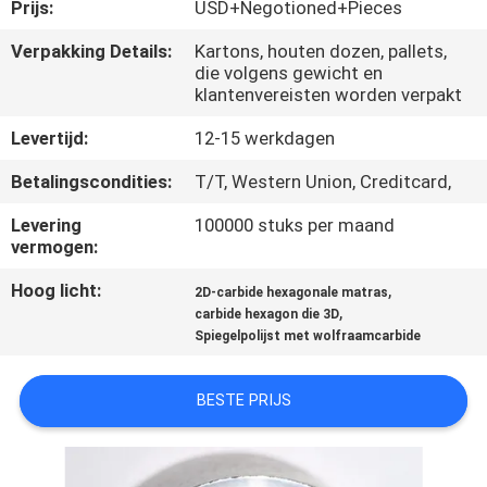
KWALITEITSCONTROLE
Prijs:
USD+Negotioned+Pieces
Verpakking Details:
Kartons, houten dozen, pallets,
die volgens gewicht en
CONTACTEER
klantenvereisten worden verpakt
ONS
Levertijd:
12-15 werkdagen
NIEUWS
Betalingscondities:
T/T, Western Union, Creditcard,
Levering
100000 stuks per maand
vermogen:
VERZOEK
OM EEN
Hoog licht:
,
2D-carbide hexagonale matras
,
carbide hexagon die 3D
CITAAT
Spiegelpolijst met wolfraamcarbide
SITEMAP
BESTE PRIJS
PRIVACYBELEID