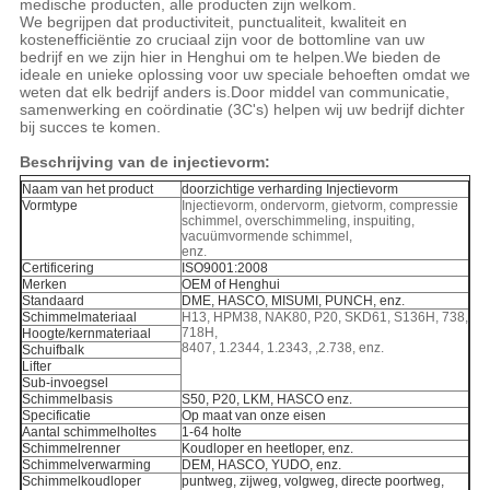
medische producten, alle producten zijn welkom.
We begrijpen dat productiviteit, punctualiteit, kwaliteit en
kostenefficiëntie zo cruciaal zijn voor de bottomline van uw
bedrijf en we zijn hier in Henghui om te helpen.We bieden de
ideale en unieke oplossing voor uw speciale behoeften omdat we
weten dat elk bedrijf anders is.Door middel van communicatie,
samenwerking en coördinatie (3C's) helpen wij uw bedrijf dichter
bij succes te komen.
Beschrijving van de injectievorm:
Naam van het product
doorzichtige verharding Injectievorm
Vormtype
Injectievorm, ondervorm, gietvorm, compressie
schimmel, overschimmeling, inspuiting,
vacuümvormende schimmel,
enz.
Certificering
ISO9001:2008
Merken
OEM of Henghui
Standaard
DME, HASCO, MISUMI, PUNCH, enz.
Schimmelmateriaal
H13, HPM38, NAK80, P20, SKD61, S136H, 738,
718H,
Hoogte/kernmateriaal
8407, 1.2344, 1.2343, ,2.738, enz.
Schuifbalk
Lifter
Sub-invoegsel
Schimmelbasis
S50, P20, LKM, HASCO enz.
Specificatie
Op maat van onze eisen
Aantal schimmelholtes
1-64 holte
Schimmelrenner
Koudloper en heetloper, enz.
Schimmelverwarming
DEM, HASCO, YUDO, enz.
Schimmelkoudloper
puntweg, zijweg, volgweg, directe poortweg,