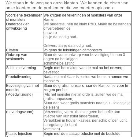
We staan in de weg van onze klanten. We kennen de eisen van
onze klanten en de problemen die we moeten oplossen.
Voorziene tekeningen
We krijgen de tekeningen of monsters van onze
of monsters
klanten.
Onderzoek en
We ondersteunen de klant R&D. Maak de bestanden
ontwikkeling
of verbeteren de
ontwerp
als je dat nodig had.
Ontwerp als je dat nodig had.
Citaten
Volgens de tekeningen of monsters
Ontwerp van
Stuur de vorm ontwerp voor bevestiging binnen 3
schimmels
dagen na het krijgen
schimmelbelasting
Schimmelvorming
Begin met het maken van de mal na het ontwerp
bevestigd
Proefuitvoering
Nadat de mal klaar is, testen we hem en nemen we
monsters.
Bevestiging van het
Stuur de gratis monsters naar de klant om ervoor te
monster
zorgen perfect
(Moedwijziging)
(Als het monster niet in orde is, zullen we de mal
gratis aanpassen,
Stuur dan weer gratis monsters naar jou... totdat je je
de eisen)
(Leveringsvorm)
(Verzending vorm uit als er geen behoefte aan
injectie van kunststof onderdelen,
Verpakken in houten kastjes, per schip of per lucht,
naargelang de klant
vereisten)
Plastic Injection
Begin met de massaproductie met de bestelde