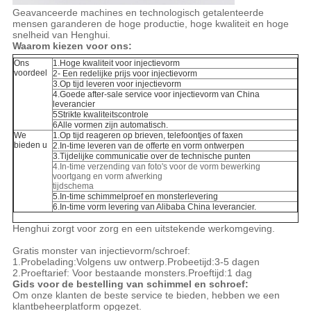
Geavanceerde machines en technologisch getalenteerde
mensen garanderen de hoge productie, hoge kwaliteit en hoge
snelheid van Henghui.
Waarom kiezen voor ons:
Ons
1.Hoge kwaliteit voor injectievorm
voordeel
2- Een redelijke prijs voor injectievorm
3.Op tijd leveren voor injectievorm
4.Goede after-sale service voor injectievorm van China
leverancier
5Strikte kwaliteitscontrole
6Alle vormen zijn automatisch.
We
1.Op tijd reageren op brieven, telefoontjes of faxen
bieden u
2.In-time leveren van de offerte en vorm ontwerpen
3.Tijdelijke communicatie over de technische punten
4.In-time verzending van foto's voor de vorm bewerking
voortgang en vorm afwerking
tijdschema
5.In-time schimmelproef en monsterlevering
6.In-time vorm levering van Alibaba China leverancier.
Henghui zorgt voor zorg en een uitstekende werkomgeving.
Gratis monster van injectievorm/schroef:
1.Probelading:Volgens uw ontwerp.Probeetijd:3-5 dagen
2.Proeftarief: Voor bestaande monsters.Proeftijd:1 dag
Gids voor de bestelling van schimmel en schroef:
Om onze klanten de beste service te bieden, hebben we een
klantbeheerplatform opgezet.