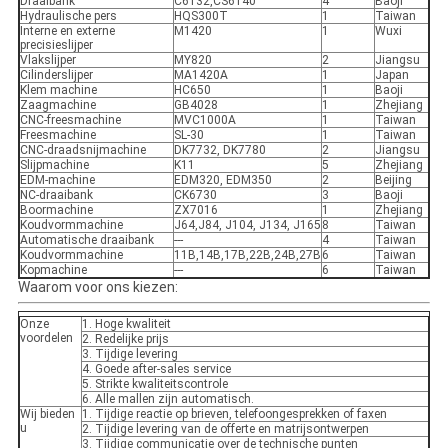
Draaibank
C6132,CS6140
4
Baoji
Hydraulische pers
HQS300T
1
Taiwan
Interne en externe
M1420
1
Wuxi
precisieslijper
Vlakslijper
MY820
2
Jiangsu
Cilinderslijper
MA1420A
1
Japan
Klem machine
HC650
1
Baoji
Zaagmachine
GB4028
1
Zhejiang
CNC-freesmachine
MVC1000A
1
Taiwan
Freesmachine
SL-30
1
Taiwan
CNC-draadsnijmachine
DK7732, DK7780
2
Jiangsu
Slijpmachine
K11
5
Zhejiang
EDM-machine
EDM320, EDM350
2
Beijing
NC-draaibank
CK6730
3
Baoji
Boormachine
ZX7016
1
Zhejiang
Koudvormmachine
J64,J84, J104, J134, J165
8
Taiwan
Automatische draaibank
---
4
Taiwan
Koudvormmachine
11B,14B,17B,22B,24B,27B
6
Taiwan
Kopmachine
---
6
Taiwan
Waarom voor ons kiezen:
Onze
1. Hoge kwaliteit
voordelen
2. Redelijke prijs
3. Tijdige levering
4. Goede after-sales service
5. Strikte kwaliteitscontrole
6. Alle mallen zijn automatisch.
Wij bieden
1. Tijdige reactie op brieven, telefoongesprekken of faxen
u
2. Tijdige levering van de offerte en matrijsontwerpen
3. Tijdige communicatie over de technische punten