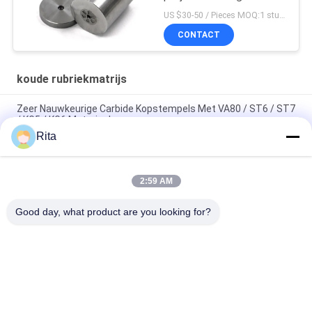
Wolframcarbide Die
US $30-50 / Pieces MOQ:1 stuk/stuk
CONTACT
koude rubriekmatrijs
Zeer Nauwkeurige Carbide Kopstempels Met VA80 / ST6 / ST7
/ KG5 / KG6 Materiaal
Rita
ST7 ST6 KG5 KG6+H13 Koud gevormde matrijzen, met
zeshoekige koolstofnutvormende matrijzen
2:59 AM
Wolfraamcarbide-schimmel met koude kop die spiegel
gepolijst met hoge precisie
Good day, what product are you looking for?
populaire categorieën
Alle
Wolfraamcarbide 
Carbide Punches En 
Matrijs
Stijlt