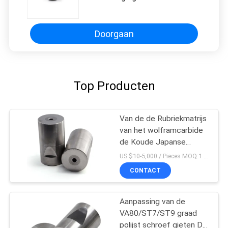
extrusie dies Fabrikanten
Doorgaan
Top Producten
Van de de Rubriekmatrijs
van het wolframcarbide
de Koude Japanse
Hexagonale Vorm met
US $10-5,000 / Pieces MOQ:1 stuk/stuk
Hoge Hardheid
CONTACT
Aanpassing van de
VA80/ST7/ST9 graad
polijst schroef gieten Die