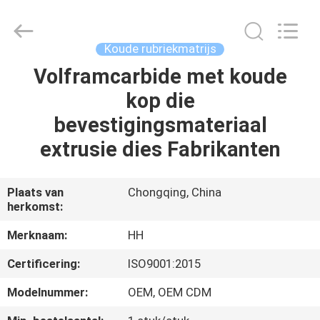
Henghui
Precision
Mold
Co.,
Limited.
Koude rubriekmatrijs
All
Rights
Reserved.
Volframcarbide met koude
HUIS
kop die
PRODUCTEN
bevestigingsmateriaal
extrusie dies Fabrikanten
VIDEO'S
Plaats van
Chongqing, China
herkomst:
ONGEVEER
ONS
Merknaam:
HH
Certificering:
ISO9001:2015
FABRIEKSREIS
Modelnummer:
OEM, OEM CDM