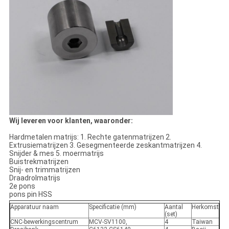
Wij leveren voor klanten, waaronder:
Hardmetalen matrijs: 1. Rechte gatenmatrijzen 2.
Extrusiematrijzen 3. Gesegmenteerde zeskantmatrijzen 4.
Snijder & mes 5. moermatrijs
Buistrekmatrijzen
Snij- en trimmatrijzen
Draadrolmatrijs
2e pons
pons pin HSS
Apparatuur naam
Specificatie (mm)
Aantal
Herkomst
(set)
CNC-bewerkingscentrum
MCV-SV1100,
4
Taiwan