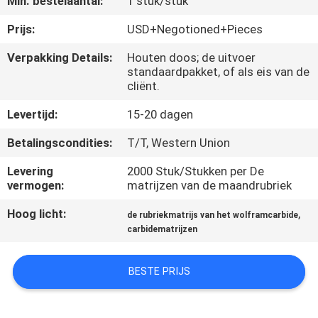
Min. bestelaantal:
1 stuk/stuk
KWALITEITSCONTROLE
Prijs:
USD+Negotioned+Pieces
CONTACTEER
Verpakking Details:
Houten doos; de uitvoer
standaardpakket, of als eis van de
ONS
cliënt.
Levertijd:
15-20 dagen
NIEUWS
Betalingscondities:
T/T, Western Union
VERZOEK
Levering
2000 Stuk/Stukken per De
vermogen:
matrijzen van de maandrubriek
OM EEN
CITAAT
Hoog licht:
,
de rubriekmatrijs van het wolframcarbide
carbidematrijzen
SITEMAP
BESTE PRIJS
PRIVACYBELEID