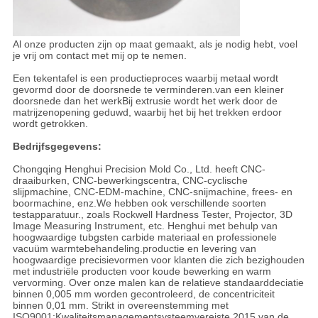
Al onze producten zijn op maat gemaakt, als je nodig hebt, voel
je vrij om contact met mij op te nemen.
Een tekentafel is een productieproces waarbij metaal wordt
gevormd door de doorsnede te verminderen.van een kleiner
doorsnede dan het werkBij extrusie wordt het werk door de
matrijzenopening geduwd, waarbij het bij het trekken erdoor
wordt getrokken.
Bedrijfsgegevens:
Chongqing Henghui Precision Mold Co., Ltd. heeft CNC-
draaiburken, CNC-bewerkingscentra, CNC-cyclische
slijpmachine, CNC-EDM-machine, CNC-snijmachine, frees- en
boormachine, enz.We hebben ook verschillende soorten
testapparatuur., zoals Rockwell Hardness Tester, Projector, 3D
Image Measuring Instrument, etc. Henghui met behulp van
hoogwaardige tubgsten carbide materiaal en professionele
vacuüm warmtebehandeling.productie en levering van
hoogwaardige precisievormen voor klanten die zich bezighouden
met industriële producten voor koude bewerking en warm
vervorming. Over onze malen kan de relatieve standaarddeciatie
binnen 0,005 mm worden gecontroleerd, de concentriciteit
binnen 0,01 mm. Strikt in overeenstemming met
ISO9001:Kwaliteitsmanagementsysteemvereiste 2015 van de