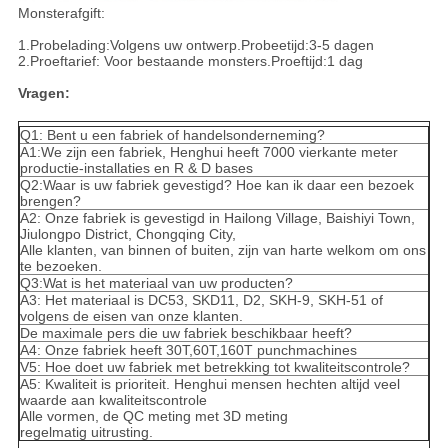
Monsterafgift:
1.Probelading:Volgens uw ontwerp.Probeetijd:3-5 dagen
2.Proeftarief: Voor bestaande monsters.Proeftijd:1 dag
Vragen:
Q1: Bent u een fabriek of handelsonderneming?
A1:We zijn een fabriek, Henghui heeft 7000 vierkante meter
productie-installaties en R & D bases
Q2:Waar is uw fabriek gevestigd? Hoe kan ik daar een bezoek
brengen?
A2: Onze fabriek is gevestigd in Hailong Village, Baishiyi Town,
Jiulongpo District, Chongqing City,
Alle klanten, van binnen of buiten, zijn van harte welkom om ons
te bezoeken.
Q3:Wat is het materiaal van uw producten?
A3: Het materiaal is DC53, SKD11, D2, SKH-9, SKH-51 of
volgens de eisen van onze klanten.
De maximale pers die uw fabriek beschikbaar heeft?
A4: Onze fabriek heeft 30T,60T,160T punchmachines
V5: Hoe doet uw fabriek met betrekking tot kwaliteitscontrole?
A5: Kwaliteit is prioriteit. Henghui mensen hechten altijd veel
waarde aan kwaliteitscontrole
Alle vormen, de QC meting met 3D meting
regelmatig uitrusting.