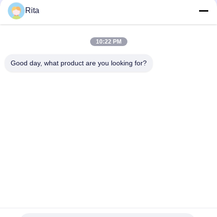
Rita
Vierkante de Stempelmatrijs Machinaal bewerkte Oppervlakte
van het Wolframcarbide
10:22 PM
VA80,ST7,KG5,KG6 Tungstencarbide die, cold forging die
fastener voor extrusie dies aangepaste afmeting
Good day, what product are you looking for?
populaire categorieën
Alle
Wolfraamcarbide 
Carbide Punches En 
Matrijs
Stijlt
Koude 
Koude 
Smeedstukmatrijs
Rubriekmatrijs
Schroef Tweede 
HSS-Punches
Stempel
Noot Het Vormen 
Knipmes Met Matras
Zich Matrijzen