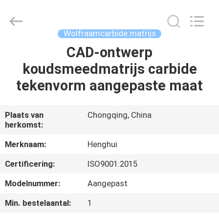
Henghui
Precision
Mold
Co.,
Limited.
Wolfraamcarbide matrijs
All
Rights
Reserved.
CAD-ontwerp
HUIS
koudsmeedmatrijs carbide
PRODUCTEN
tekenvorm aangepaste maat
VIDEO'S
Plaats van
Chongqing, China
herkomst:
ONGEVEER
Merknaam:
Henghui
ONS
Certificering:
ISO9001:2015
Modelnummer:
Aangepast
FABRIEKSREIS
Min. bestelaantal:
1