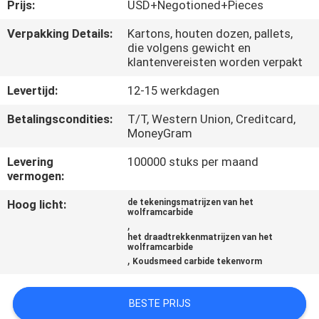
KWALITEITSCONTROLE
Prijs:
USD+Negotioned+Pieces
Verpakking Details:
Kartons, houten dozen, pallets,
die volgens gewicht en
CONTACTEER
klantenvereisten worden verpakt
ONS
Levertijd:
12-15 werkdagen
NIEUWS
Betalingscondities:
T/T, Western Union, Creditcard,
MoneyGram
Levering
100000 stuks per maand
VERZOEK
vermogen:
OM EEN
Hoog licht:
de tekeningsmatrijzen van het
CITAAT
wolframcarbide
,
het draadtrekkenmatrijzen van het
wolframcarbide
SITEMAP
,
Koudsmeed carbide tekenvorm
PRIVACYBELEID
BESTE PRIJS