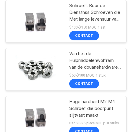
Schroeft Boor de
Diensthss Schroeven die
Met lange levensuur van
de Puntmatrijs Matrijs
$100-$150 MOQ:1 set
boren
CONTACT
Van het de
Hulpmiddelenwolfram
van de douanehardware
het Carbidematrijs voor
$50-$100 MOQ:1 stuk
Schroefvormen
CONTACT
Hoge hardheid M2 M4
Schroef die boorpunt
slijtvast maakt
usd 20-25 piece MOQ:10 stuks
CONTACT