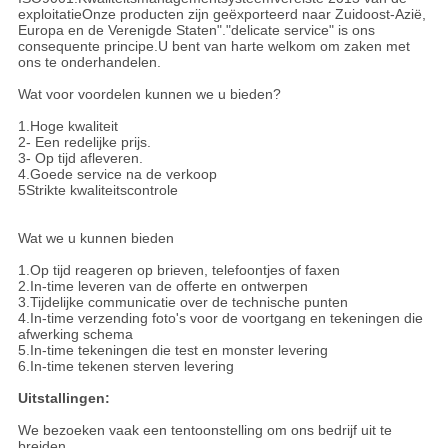
exploitatieOnze producten zijn geëxporteerd naar Zuidoost-Azië,
Europa en de Verenigde Staten"."delicate service" is ons
consequente principe.U bent van harte welkom om zaken met
ons te onderhandelen.
Wat voor voordelen kunnen we u bieden?
1.Hoge kwaliteit
2- Een redelijke prijs.
3- Op tijd afleveren.
4.Goede service na de verkoop
5Strikte kwaliteitscontrole
Wat we u kunnen bieden
1.Op tijd reageren op brieven, telefoontjes of faxen
2.In-time leveren van de offerte en ontwerpen
3.Tijdelijke communicatie over de technische punten
4.In-time verzending foto's voor de voortgang en tekeningen die
afwerking schema
5.In-time tekeningen die test en monster levering
6.In-time tekenen sterven levering
Uitstallingen:
We bezoeken vaak een tentoonstelling om ons bedrijf uit te
breiden.