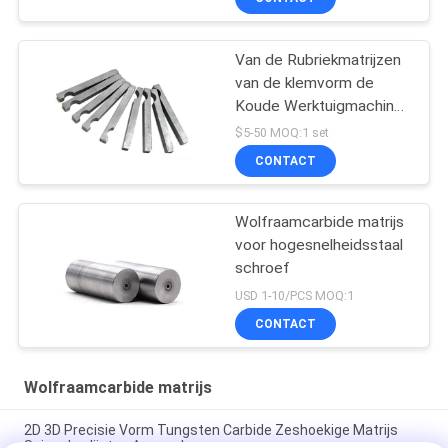
Van de Rubriekmatrijzen
van de klemvorm de
Koude Werktuigmachines
van de de
$5-50 MOQ:1 set
Overdrachtvinger
CONTACT
Wolfraamcarbide matrijs
voor hogesnelheidsstaal
schroef
USD 1-10/PCS MOQ:1
CONTACT
Wolfraamcarbide matrijs
2D 3D Precisie Vorm Tungsten Carbide Zeshoekige Matrijs
Spiegel polijsten Aanpasbaar