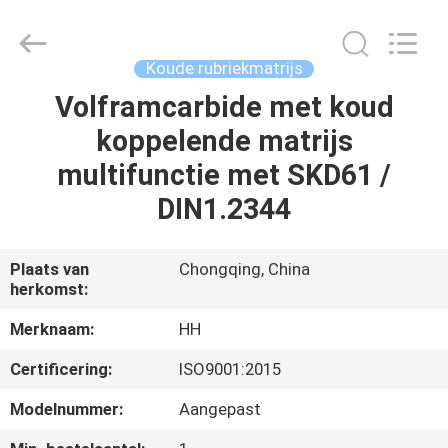
Henghui
Precision
Mold
Co.,
Limited.
Koude rubriekmatrijs
All
Rights
Reserved.
Volframcarbide met koud
HUIS
koppelende matrijs
PRODUCTEN
multifunctie met SKD61 /
DIN1.2344
VIDEO'S
Plaats van
Chongqing, China
herkomst:
ONGEVEER
ONS
Merknaam:
HH
Certificering:
ISO9001:2015
FABRIEKSREIS
Modelnummer:
Aangepast