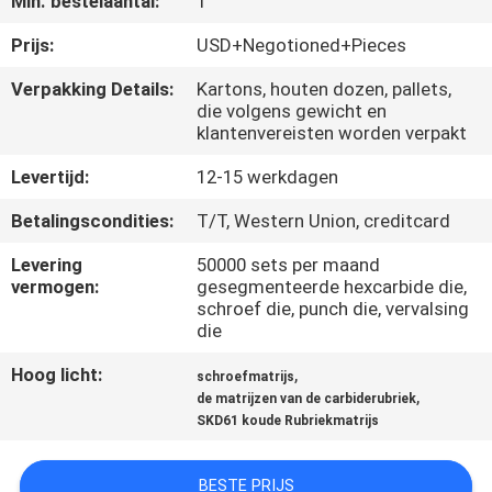
Min. bestelaantal:
1
KWALITEITSCONTROLE
Prijs:
USD+Negotioned+Pieces
CONTACTEER
Verpakking Details:
Kartons, houten dozen, pallets,
die volgens gewicht en
ONS
klantenvereisten worden verpakt
Levertijd:
12-15 werkdagen
NIEUWS
Betalingscondities:
T/T, Western Union, creditcard
VERZOEK
Levering
50000 sets per maand
vermogen:
gesegmenteerde hexcarbide die,
OM EEN
schroef die, punch die, vervalsing
CITAAT
die
Hoog licht:
,
schroefmatrijs
,
SITEMAP
de matrijzen van de carbiderubriek
SKD61 koude Rubriekmatrijs
PRIVACYBELEID
BESTE PRIJS