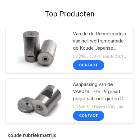
Top Producten
Van de de Rubriekmatrijs
van het wolframcarbide
de Koude Japanse
Hexagonale Vorm met
US $10-5,000 / Pieces MOQ:1 stuk/stuk
Hoge Hardheid
CONTACT
Aanpassing van de
VA80/ST7/ST9 graad
polijst schroef gieten Die
Wolframcarbide Die
US $30-50 / Pieces MOQ:1 stuk/stuk
CONTACT
koude rubriekmatrijs