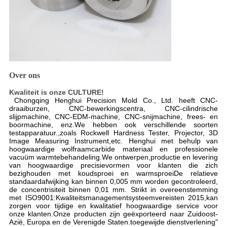
Over ons
Kwaliteit is onze CULTURE!
Chongqing Henghui Precision Mold Co., Ltd. heeft CNC-
draaiburzen, CNC-bewerkingscentra, CNC-cilindrische
slijpmachine, CNC-EDM-machine, CNC-snijmachine, frees- en
boormachine, enz.We hebben ook verschillende soorten
testapparatuur.,zoals Rockwell Hardness Tester, Projector, 3D
Image Measuring Instrument,etc. Henghui met behulp van
hoogwaardige wolfraamcarbide materiaal en professionele
vacuüm warmtebehandeling.We ontwerpen,productie en levering
van hoogwaardige precisievormen voor klanten die zich
bezighouden met koudsproei en warmsproeiDe relatieve
standaardafwijking kan binnen 0,005 mm worden gecontroleerd,
de concentrisiteit binnen 0,01 mm. Strikt in overeenstemming
met ISO9001:Kwaliteitsmanagementsysteemvereisten 2015,kan
zorgen voor tijdige en kwalitatief hoogwaardige service voor
onze klanten.Onze producten zijn geëxporteerd naar Zuidoost-
Azië, Europa en de Verenigde Staten.toegewijde dienstverlening"