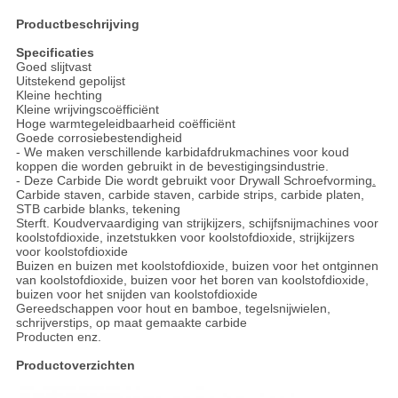
Productbeschrijving
Specificaties
Goed slijtvast
Uitstekend gepolijst
Kleine hechting
Kleine wrijvingscoëfficiënt
Hoge warmtegeleidbaarheid coëfficiënt
Goede corrosiebestendigheid
- We maken verschillende karbidafdrukmachines voor koud
koppen die worden gebruikt in de bevestigingsindustrie.
- Deze Carbide Die wordt gebruikt voor Drywall Schroefvorming
.
Carbide staven, carbide staven, carbide strips, carbide platen,
STB carbide blanks, tekening
Sterft.
Koudvervaardiging van strijkijzers, schijfsnijmachines voor
koolstofdioxide, inzetstukken voor koolstofdioxide, strijkijzers
voor koolstofdioxide
Buizen en buizen met koolstofdioxide, buizen voor het ontginnen
van koolstofdioxide, buizen voor het boren van koolstofdioxide,
buizen voor het snijden van koolstofdioxide
Gereedschappen voor hout en bamboe, tegelsnijwielen,
schrijverstips, op maat gemaakte carbide
Producten enz.
Productoverzichten