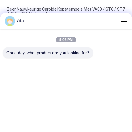
Zeer Nauwkeurige Carbide Kopstempels Met VA80 / ST6 / ST7
/ KG5 / KG6 Materiaal
Rita
ST7 ST6 KG5 KG6+H13 Koud gevormde matrijzen, met
zeshoekige koolstofnutvormende matrijzen
5:02 PM
Wolfraamcarbide-schimmel met koude kop die spiegel
gepolijst met hoge precisie
Good day, what product are you looking for?
populaire categorieën
Alle
Wolfraamcarbide 
Carbide Punches En 
Matrijs
Stijlt
Koude 
Koude 
Smeedstukmatrijs
Rubriekmatrijs
Schroef Tweede 
HSS-Punches
Stempel