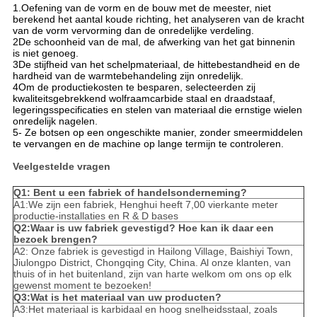
1.Oefening van de vorm en de bouw met de meester, niet
berekend het aantal koude richting, het analyseren van de kracht
van de vorm vervorming dan de onredelijke verdeling.
2De schoonheid van de mal, de afwerking van het gat binnenin
is niet genoeg.
3De stijfheid van het schelpmateriaal, de hittebestandheid en de
hardheid van de warmtebehandeling zijn onredelijk.
4Om de productiekosten te besparen, selecteerden zij
kwaliteitsgebrekkend wolfraamcarbide staal en draadstaaf,
legeringsspecificaties en stelen van materiaal die ernstige wielen
onredelijk nagelen.
5- Ze botsen op een ongeschikte manier, zonder smeermiddelen
te vervangen en de machine op lange termijn te controleren.
Veelgestelde vragen
Q1: Bent u een fabriek of handelsonderneming?
A1:We zijn een fabriek, Henghui heeft 7,00 vierkante meter
productie-installaties en R & D bases
Q2:Waar is uw fabriek gevestigd? Hoe kan ik daar een
bezoek brengen?
A2: Onze fabriek is gevestigd in Hailong Village, Baishiyi Town,
Jiulongpo District, Chongqing City, China. Al onze klanten, van
thuis of in het buitenland, zijn van harte welkom om ons op elk
gewenst moment te bezoeken!
Q3:Wat is het materiaal van uw producten?
A3:Het materiaal is karbidaal en hoog snelheidsstaal, zoals