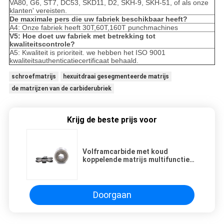
VA80, G6, ST7, DC53, SKD11, D2, SKH-9, SKH-51, of als onze
klanten' vereisten.
De maximale pers die uw fabriek beschikbaar heeft?
A4: Onze fabriek heeft 30T,60T,160T punchmachines
V5: Hoe doet uw fabriek met betrekking tot
kwaliteitscontrole?
A5: Kwaliteit is prioriteit. we hebben het ISO 9001
kwaliteitsauthenticatiecertificaat behaald.
schroefmatrijs
hexuitdraai gesegmenteerde matrijs
de matrijzen van de carbiderubriek
Krijg de beste prijs voor
Volframcarbide met koud
koppelende matrijs multifunctie
met SKD61 / DIN1.2344
Doorgaan