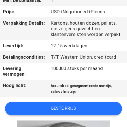
Min. bestelaantal:
1
KWALITEITSCONTROLE
Prijs:
USD+Negotioned+Pieces
CONTACTEER
Verpakking Details:
Kartons, houten dozen, pallets,
die volgens gewicht en
ONS
klantenvereisten worden verpakt
Levertijd:
12-15 werkdagen
NIEUWS
Betalingscondities:
T/T, Western Union, creditcard
VERZOEK
Levering
100000 stuks per maand
vermogen:
OM EEN
CITAAT
Hoog licht:
,
hexuitdraai gesegmenteerde matrijs
schroefmatrijs
SITEMAP
BESTE PRIJS
PRIVACYBELEID