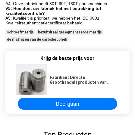
A4: Onze fabriek heeft 30T, 60T, 160T ponsmachines
V5: Hoe doet uw fabriek het met betrekking tot
kwaliteitscontrole?
A5: Kwaliteit is prioriteit. we hebben het ISO 9001
Kwaliteitsauthenticatiecertificaat behaald.
schroefmatrijs
hexuitdraai gesegmenteerde matrijs
de matrijzen van de carbiderubriek
Krijg de beste prijs voor
Fabrikant Directe
Groothandelsproducten van
Wolfraamcarbide
Koudvormmatrijs
Doorgaan
Top Producten