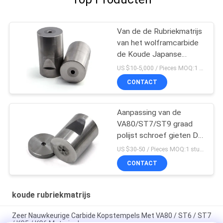
Van de de Rubriekmatrijs
van het wolframcarbide
de Koude Japanse
Hexagonale Vorm met
US $10-5,000 / Pieces MOQ:1 stuk/stuk
Hoge Hardheid
CONTACT
Aanpassing van de
VA80/ST7/ST9 graad
polijst schroef gieten Die
Wolframcarbide Die
US $30-50 / Pieces MOQ:1 stuk/stuk
CONTACT
koude rubriekmatrijs
Zeer Nauwkeurige Carbide Kopstempels Met VA80 / ST6 / ST7