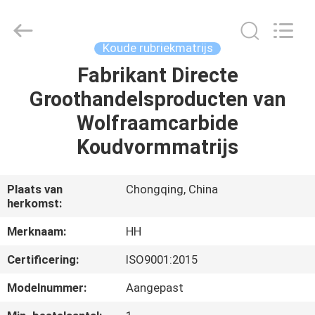
Henghui
Precision
Mold
Co.,
Limited.
Koude rubriekmatrijs
All
Rights
Reserved.
Fabrikant Directe
HUIS
Groothandelsproducten van
PRODUCTEN
Wolfraamcarbide
Koudvormmatrijs
VIDEO'S
Plaats van
Chongqing, China
herkomst:
ONGEVEER
ONS
Merknaam:
HH
Certificering:
ISO9001:2015
FABRIEKSREIS
Modelnummer:
Aangepast