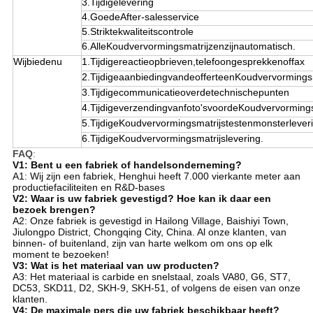
3.Tijdigelevering
4.GoedeAfter-salesservice
5.Striktekwaliteitscontrole
6.AlleKoudvervormingsmatrijzenzijnautomatisch.
Wijbiedenu
1.Tijdigereactieopbrieven,telefoongesprekkenoffax
2.TijdigeaanbiedingvandeofferteenKoudvervormings
3.Tijdigecommunicatieoverdetechnischepunten
4.Tijdigeverzendingvanfoto'svoordeKoudvervormin
5.TijdigeKoudvervormingsmatrijstestenmonsterlever
6.TijdigeKoudvervormingsmatrijslevering.
FAQ
:
V1: Bent u een fabriek of handelsonderneming?
A1: Wij zijn een fabriek, Henghui heeft 7.000 vierkante meter aan
productiefaciliteiten en R&D-bases
V2: Waar is uw fabriek gevestigd? Hoe kan ik daar een
bezoek brengen?
A2: Onze fabriek is gevestigd in Hailong Village, Baishiyi Town,
Jiulongpo District, Chongqing City, China. Al onze klanten, van
binnen- of buitenland, zijn van harte welkom om ons op elk
moment te bezoeken!
V3: Wat is het materiaal van uw producten?
A3: Het materiaal is carbide en snelstaal, zoals VA80, G6, ST7,
DC53, SKD11, D2, SKH-9, SKH-51, of volgens de eisen van onze
klanten.
V4: De maximale pers die uw fabriek beschikbaar heeft?