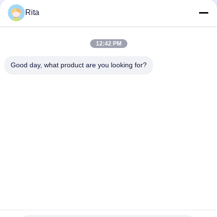
/ KG5 / KG6 Materiaal
Rita
ST7 ST6 KG5 KG6+H13 Koud gevormde matrijzen, met
zeshoekige koolstofnutvormende matrijzen
12:42 PM
Wolfraamcarbide-schimmel met koude kop die spiegel
gepolijst met hoge precisie
Good day, what product are you looking for?
populaire categorieën
Alle
Wolfraamcarbide 
Carbide Punches En 
Matrijs
Stijlt
Koude 
Koude 
Smeedstukmatrijs
Rubriekmatrijs
Schroef Tweede 
HSS-Punches
Stempel
Noot Het Vormen 
Knipmes Met Matras
Zich Matrijzen