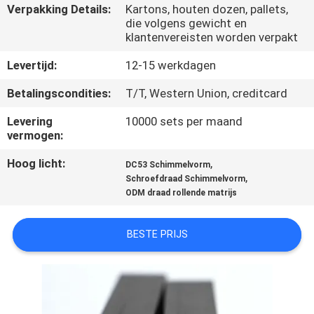
KWALITEITSCONTROLE
Verpakking Details:
Kartons, houten dozen, pallets,
die volgens gewicht en
klantenvereisten worden verpakt
CONTACTEER
Levertijd:
12-15 werkdagen
ONS
Betalingscondities:
T/T, Western Union, creditcard
NIEUWS
Levering
10000 sets per maand
vermogen:
VERZOEK
Hoog licht:
,
DC53 Schimmelvorm
,
Schroefdraad Schimmelvorm
OM EEN
ODM draad rollende matrijs
CITAAT
BESTE PRIJS
SITEMAP
PRIVACYBELEID