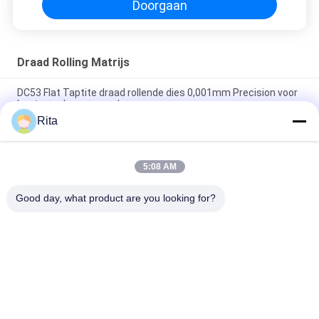
Doorgaan
Draad Rolling Matrijs
DC53 Flat Taptite draad rollende dies 0,001mm Precision voor
bouten schroeven maken
Rita
DC53 Flat Roll Thread Dies Corrosiebestendig Hoge taaiheid
ISO 9001 goedgekeurd
5:08 AM
Extrusievormdraadwalsmatrijs Tolerantieklasse 5 En
Tolerantieklasse 6
Good day, what product are you looking for?
populaire categorieën
Alle
Wolfraamcarbide 
Carbide Punches En 
Matrijs
Stijlt
Koude 
Koude 