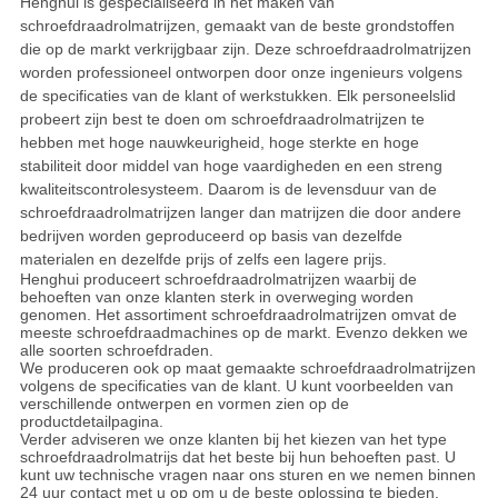
Henghui is gespecialiseerd in het maken van
schroefdraadrolmatrijzen, gemaakt van de beste grondstoffen
die op de markt verkrijgbaar zijn. Deze schroefdraadrolmatrijzen
worden professioneel ontworpen door onze ingenieurs volgens
de specificaties van de klant of werkstukken. Elk personeelslid
probeert zijn best te doen om schroefdraadrolmatrijzen te
hebben met hoge nauwkeurigheid, hoge sterkte en hoge
stabiliteit door middel van hoge vaardigheden en een streng
kwaliteitscontrolesysteem. Daarom is de levensduur van de
schroefdraadrolmatrijzen langer dan matrijzen die door andere
bedrijven worden geproduceerd op basis van dezelfde
materialen en dezelfde prijs of zelfs een lagere prijs.
Henghui produceert schroefdraadrolmatrijzen waarbij de
behoeften van onze klanten sterk in overweging worden
genomen. Het assortiment schroefdraadrolmatrijzen omvat de
meeste schroefdraadmachines op de markt. Evenzo dekken we
alle soorten schroefdraden.
We produceren ook op maat gemaakte schroefdraadrolmatrijzen
volgens de specificaties van de klant. U kunt voorbeelden van
verschillende ontwerpen en vormen zien op de
productdetailpagina.
Verder adviseren we onze klanten bij het kiezen van het type
schroefdraadrolmatrijs dat het beste bij hun behoeften past. U
kunt uw technische vragen naar ons sturen en we nemen binnen
24 uur contact met u op om u de beste oplossing te bieden.