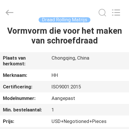
Henghui
Precision
Mold
Co.,
Limited.
Draad Rolling Matrijs
All
Rights
Reserved.
Vormvorm die voor het maken
HUIS
van schroefdraad
PRODUCTEN
Plaats van
Chongqing, China
herkomst:
VIDEO'S
Merknaam:
HH
ONGEVEER
Certificering:
ISO9001:2015
ONS
Modelnummer:
Aangepast
Min. bestelaantal:
1
FABRIEKSREIS
Prijs:
USD+Negotioned+Pieces