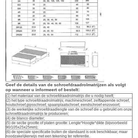
Geef de details van de schroefdraadrolmatrijzen als volgt
op wanneer u informeert of bestelt:
(1) het materiaal van de schroefdraadrolmatrijs die u nodig heeft;
(2) het type schroefdraadrolmatrijs; machineschroef, zelftappende schroef,
houtschroef,
gipsschroef, spaanplaatschroef, eendschroef enzovoort;
(3) de werkelijke schroefdraadlengte van de schroef die u gebruikt om onze
schroefdraadrolmatrijs te produceren;
(4) de blanco diameter;
(5) de sectie grootte of platen grootte: Lengte*Hoogte*dikte (bijvoorbeeld
90/105x25x25mm);
(6) de speciale specificatie buiten de standaard is ook beschikbaar, maar
noodzakelijkerwijs met een tekening ter referentie.