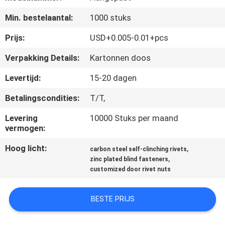
KWALITEITSCONTROLE
Min. bestelaantal:
1000 stuks
CONTACTEER
Prijs:
USD+0.005-0.01+pcs
ONS
Verpakking Details:
Kartonnen doos
Levertijd:
15-20 dagen
NIEUWS
Betalingscondities:
T/T,
VERZOEK
Levering
10000 Stuks per maand
vermogen:
OM EEN
Hoog licht:
,
CITAAT
carbon steel self-clinching rivets
,
zinc plated blind fasteners
customized door rivet nuts
SITEMAP
BESTE PRIJS
PRIVACYBELEID