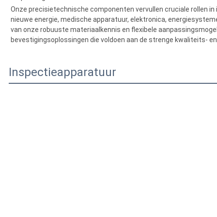
We zijn hier.
Onze bedrijfsomvang beslaat meerdere sectoren, waa
mobiele communicatie, draagbare apparaten,Bril-/horloge-/instr
ontwikkelen van niet-standaard, op maat gemaakte, functionele 
gestempelde hardwarecomponenten, mechanische bewerkingsond
gerelateerde producten zoals notenOnze oplossingen zijn geschik
elektronica, geneeskunde, luchtvaart en meubels.Grote schroefdi
draaibankdivisie CNC-bewerkingsdivisie Multi-station Niet-standa
Toepassingen
Onze precisietechnische componenten vervullen cruciale rollen in
nieuwe energie, medische apparatuur, elektronica, energiesystem
van onze robuuste materiaalkennis en flexibele aanpassingsmogel
bevestigingsoplossingen die voldoen aan de strenge kwaliteits- en
Inspectieapparatuur