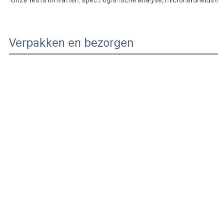
We hebben professionele testapparatuur en een serieus testteam, 
meting, precisie coördinatie, chemische samenstelling analyse,fy
Onze testapparatuur omvat: Microscoop, Metallografische monste
diameter concentriciteit, Paraffine experiment, enzovoort....
Onze tests omvatten: spectrografische analyse, microhardheidstes
Verpakken en bezorgen