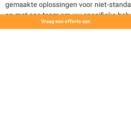
bevestigingsmiddelen? A: Onze product
koolstofstaal, roestvrij staal (serie 304/
Vraag een offerte aan
(serie 410)Deze materialen zijn van vers
corrosiebestendigheid en milieueisen.
Q2: Kun je niet-standaard bevestigings
Naast standaard M2-M12 voorraadartik
gemaakte oplossingen voor niet-stand
op met ons team om uw specifieke beh
V3: Welke industrieën worden doorgaa
bevestigingsstukken bediend?
A: Onze onderdelen worden veel gebrui