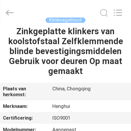
Henghui
Precision
Mold
Co.,
Limited.
Klinknagelnoot
All
Rights
Reserved.
Zinkgeplatte klinkers van
HUIS
koolstofstaal Zelfklemmende
PRODUCTEN
blinde bevestigingsmiddelen
Gebruik voor deuren Op maat
VIDEO'S
gemaakt
ONGEVEER
Plaats van
China, Chongqing
herkomst:
ONS
Merknaam:
Henghui
FABRIEKSREIS
Certificering:
ISO9001
Modelnummer:
Aangepast