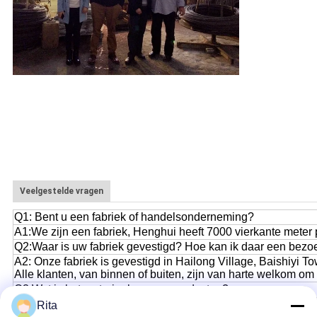
Veelgestelde vragen
Q1: Bent u een fabriek of handelsonderneming?
A1:We zijn een fabriek, Henghui heeft 7000 vierkante meter 
Q2:Waar is uw fabriek gevestigd? Hoe kan ik daar een bez
A2: Onze fabriek is gevestigd in Hailong Village, Baishiyi To
Alle klanten, van binnen of buiten, zijn van harte welkom om
Q3:Wat is het materiaal van uw producten?
A3: Het materiaal is DC53, SKD11, D2, SKH-9, SKH-51 of vo
Rita