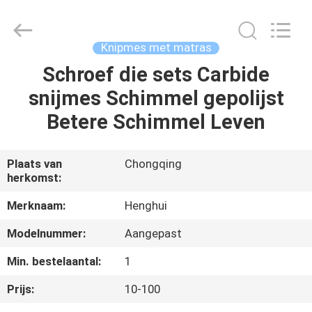
Henghui
Precision
Mold
Co.,
Limited.
Knipmes met matras
All
Rights
Reserved.
Schroef die sets Carbide
HUIS
snijmes Schimmel gepolijst
PRODUCTEN
Betere Schimmel Leven
VIDEO'S
Plaats van
Chongqing
herkomst:
ONGEVEER
Merknaam:
Henghui
ONS
Modelnummer:
Aangepast
Min. bestelaantal:
1
FABRIEKSREIS
Prijs:
10-100