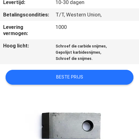
KWALITEITSCONTROLE
Levertijd:
10-30 dagen
Betalingscondities:
T/T, Western Union,
CONTACTEER
Levering
1000
ONS
vermogen:
Hoog licht:
,
Schroef die carbide snijmes
NIEUWS
,
Gepolijst karbidesnijmes
Schroef die snijmes.
VERZOEK
BESTE PRIJS
OM EEN
CITAAT
SITEMAP
PRIVACYBELEID