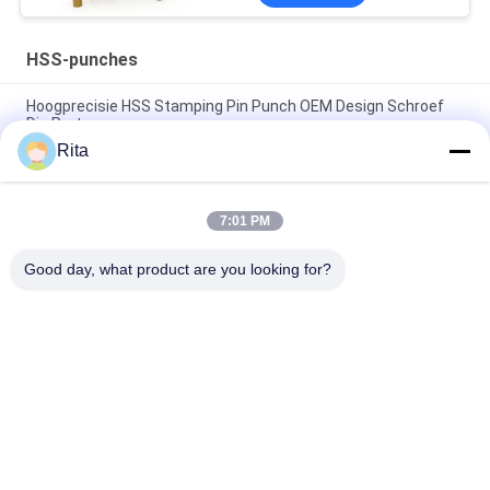
HSS-punches
Hoogprecisie HSS Stamping Pin Punch OEM Design Schroef
Die Parts
Rita
Schimmel accessoires Ronde rechte HSS punches Pins
Precision Stamping Parts
7:01 PM
Op maat gemaakte wolfraamcarbide HSS-punches drukpen
voor bouten en moeren
Good day, what product are you looking for?
populaire categorieën
Alle
Wolfraamcarbide 
Carbide Punches En 
Matrijs
Stijlt
Koude 
Koude 
Smeedstukmatrijs
Rubriekmatrijs