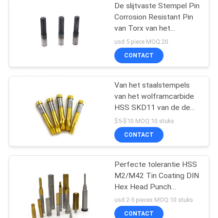
De slijtvaste Stempel Pin
Corrosion Resistant Pin
van Torx van het
Wolframstaal
usd 5 piece MOQ:20
CONTACT
Van het staalstempels
van het wolframcarbide
HSS SKD11 van de de
stempelmatrijs
$5-$10 MOQ:10 stuks
vastgestelde de
CONTACT
stempelspeld
Perfecte tolerantie HSS
M2/M42 Tin Coating DIN
Hex Head Punch
aangepast
usd 2-5 pieces MOQ:10 stuks
CONTACT