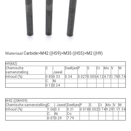
Materiaal:
Carbide>M42 ((H59)>M35 ((H55)>M2 ((H9)
H9(M2)
Chemische
C
-
Deeltjes
P
S
Cr
Mo.
V
W
samenstelling
Jawel.
Inhoud (%)
0.85
0.33
0.34
0.027
0.005
4.12
4.73
1.78
5.74
C.
Ni
0.12
0.24
M42 ((SKH59)
Chemische samenstelling
C
- Jawel.
Deeltjes
P
S
Cr
Mo.
V
W
Inhoud (%)
1.06
0.3
0.31
0.018
0.002
3.74
9.29
1.1
1.34
C.
Ni
Co.
0.07
0.29
7.79