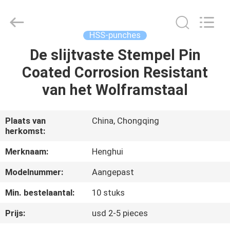
Henghui
Precision
Mold
Co.,
Limited.
HSS-punches
All
Rights
Reserved.
De slijtvaste Stempel Pin
HUIS
Coated Corrosion Resistant
PRODUCTEN
van het Wolframstaal
VIDEO'S
Plaats van
China, Chongqing
herkomst:
ONGEVEER
Merknaam:
Henghui
ONS
Modelnummer:
Aangepast
Min. bestelaantal:
10 stuks
FABRIEKSREIS
Prijs:
usd 2-5 pieces