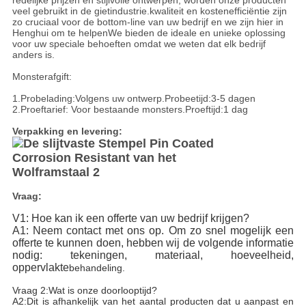
redelijke prijzen en stijlvolle ontwerpen, worden onze producten
veel gebruikt in de gietindustrie.kwaliteit en kostenefficiëntie zijn
zo cruciaal voor de bottom-line van uw bedrijf en we zijn hier in
Henghui om te helpenWe bieden de ideale en unieke oplossing
voor uw speciale behoeften omdat we weten dat elk bedrijf
anders is.
Monsterafgift:
1.Probelading:Volgens uw ontwerp.Probeetijd:3-5 dagen
2.Proeftarief: Voor bestaande monsters.Proeftijd:1 dag
Verpakking en levering:
Vraag:
V1: Hoe kan ik een offerte van uw bedrijf krijgen?
A1: Neem contact met ons op. Om zo snel mogelijk een 
offerte te kunnen doen, hebben wij de volgende informatie 
nodig: tekeningen, materiaal, hoeveelheid, 
oppervlakte
behandeling.
Vraag 2:
Wat is onze doorlooptijd?
A2:
Dit is afhankelijk van het aantal producten dat u aanpast en 