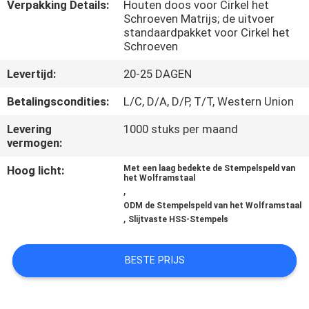
KWALITEITSCONTROLE
Verpakking Details:
Houten doos voor Cirkel het
Schroeven Matrijs; de uitvoer
standaardpakket voor Cirkel het
Schroeven
CONTACTEER
ONS
Levertijd:
20-25 DAGEN
Betalingscondities:
L/C, D/A, D/P, T/T, Western Union
NIEUWS
Levering
1000 stuks per maand
vermogen:
VERZOEK
Hoog licht:
Met een laag bedekte de Stempelspeld van
het Wolframstaal
OM EEN
,
CITAAT
ODM de Stempelspeld van het Wolframstaal
,
Slijtvaste HSS-Stempels
SITEMAP
BESTE PRIJS
PRIVACYBELEID