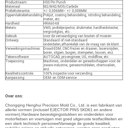
Productnaam:
HSS Pin Punch
Materiaal:
M2/M42/M35/Carbide
Profieltolerantie:
+/- 0,006MM~ +/- 0,008MM.
Oppervlaktebehandeling:
Polijst, coating behandeling, nitriding behandeling,
meten, etc..
Hardheid
HRA60-68
Meters:
VMS, profielprojector, drukmeter, hardheidstester,
vergrootglas, etc...
Gebruik
voor de vervaardiging van bouten of moeren
Ontwerp:
Standaard of niet-standaard
onderdelen,afhankelijk van de vraag van de klant.
Verwerkingsmachines:
Draad-EDM, CNC-frezen en draaien, lasersnijden,
boren, slijpen, buigen, stempelen, lassen, enz.
Tekensoftware:
AUTOCAD, pro-engineer, UG, moldflow, etc..
Toepassing:
Machines, onderdelen en gereedschappen voor de
zware industrie, geneesmiddelen, chemicaliën,
enz.
Kwaliteitscontrole:
100% inspectie voor verzending.
Aanpassing:
OEM- en ODM-service
Over ons:
Chongqing Henghui Precision Mold Co., Ltd. is een fabrikant van
allerlei vormen (inclusief EJECTOR PINS SKD61 en andere
vormen),Hardware bevestigingsstukken en onderdelen voor
motorfietsen en voertuigen met goed uitgeruste testfaciliteiten en
een sterk technisch personeelVanwege de goede kwaliteit,