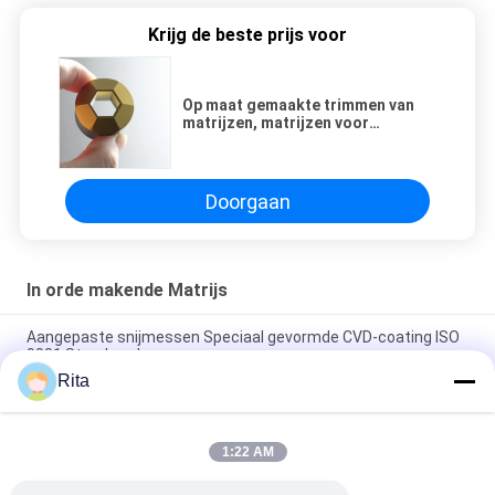
Krijg de beste prijs voor
Op maat gemaakte trimmen van
matrijzen, matrijzen voor
verschillende materialen,
oppervlaktecoating
Doorgaan
In orde makende Matrijs
Aangepaste snijmessen Speciaal gevormde CVD-coating ISO
9001 Standaard
Rita
M35 M42 Snij- en Afwerkstempels, Maatwerk Ponsstempel
met Zeshoekige Vorm
1:22 AM
Zeskantboutkop trimmatrijs spiegelpolijsten voor en na
coating