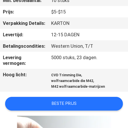
Min. bestelaantal:
10 stuks
KWALITEITSCONTROLE
Prijs:
$5-$15
CONTACTEER
Verpakking Details:
KARTON
ONS
Levertijd:
12-15 DAGEN
Betalingscondities:
Western Union, T/T
NIEUWS
Levering
5000 stuks, 23 dagen.
vermogen:
VERZOEK
Hoog licht:
,
OM EEN
CVD Trimming Die
,
wolfraamcarbide die M42
CITAAT
M42 wolfraamcarbide-matrijzen
SITEMAP
BESTE PRIJS
PRIVACYBELEID