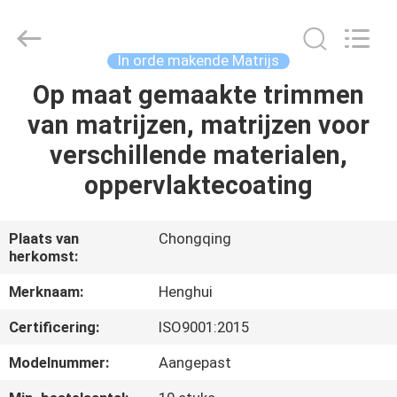
Henghui
Precision
Mold
Co.,
Limited.
In orde makende Matrijs
All
Rights
Reserved.
Op maat gemaakte trimmen
HUIS
van matrijzen, matrijzen voor
PRODUCTEN
verschillende materialen,
oppervlaktecoating
VIDEO'S
Plaats van
Chongqing
herkomst:
ONGEVEER
ONS
Merknaam:
Henghui
Certificering:
ISO9001:2015
FABRIEKSREIS
Modelnummer:
Aangepast