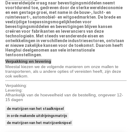
De wereldwijde vraag naar bevestigingsmiddelen neemt
voortdurend toe, gedreven door de sterke wereldeconomie
en een gestage groei, met name in de bouw-, lucht- en
ruimtevaart-, automobiel- en witgoedmarkten. De brede en
veelzijdige toepassingsmogelijkheden voor
bevestigingsmiddelen en bevestigingen blijven kansen
creëren voor fabrikanten en leveranciers van deze
technologieën. Met steeds veranderende eisen en
ontwikkelingen in verschillende industriesectoren, ontstaan
er nieuwe zakelijke kansen voor de toekomst. Daarom heeft
Henghui deelgenomen aan vele internationale
tentoonstellingen.
Verpakking en levering
Meestal kiezen we de volgende manieren om onze mallen te
transporteren, als u andere opties of vereisten heeft, zijn deze
ook welkom.
Verpakking:
Levering:
Afhankelijk van de hoeveelheid van de bestelling, ongeveer 12-
15 dagen
de matrijzen van het staalknipsel
in orde makende uitdrijvingsmatrijs
de matrijzen van het matrijzenknipsel