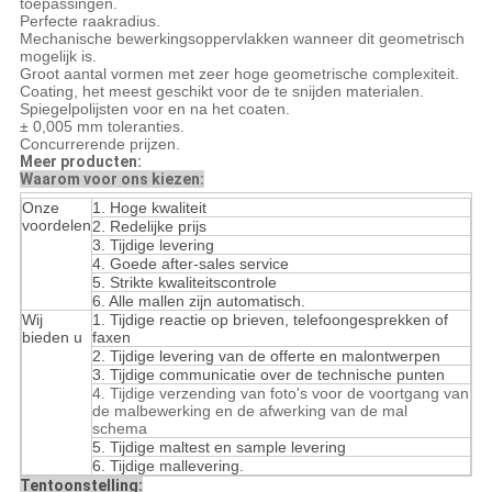
toepassingen.
Perfecte raakradius.
Mechanische bewerkingsoppervlakken wanneer dit geometrisch
mogelijk is.
Groot aantal vormen met zeer hoge geometrische complexiteit.
Coating, het meest geschikt voor de te snijden materialen.
Spiegelpolijsten voor en na het coaten.
± 0,005 mm toleranties.
Concurrerende prijzen.
Meer producten:
Waarom voor ons kiezen:
Onze
1. Hoge kwaliteit
voordelen
2. Redelijke prijs
3. Tijdige levering
4. Goede after-sales service
5. Strikte kwaliteitscontrole
6. Alle mallen zijn automatisch.
Wij
1. Tijdige reactie op brieven, telefoongesprekken of
bieden u
faxen
2. Tijdige levering van de offerte en malontwerpen
3. Tijdige communicatie over de technische punten
4. Tijdige verzending van foto's voor de voortgang van
de malbewerking en de afwerking van de mal
schema
5. Tijdige maltest en sample levering
6. Tijdige mallevering.
Tentoonstelling: