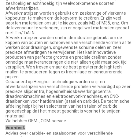
zeshoekig en achthoekig zijn veelvoorkomende soorten
afwerkmatrijzen.
Afwerkmatrijzen worden gebruikt om zeskantige of vierkante
kopbouten te maken om de kopvorm te creëren. Er zijn veel
soorten materialen om uit te kiezen, zoals M2 of M35, enz. Om
de levensduur te verlengen, zijn er nogal wat materialen gecoat
met Tin/TiALN.
Afwerkmatrijzen worden snel in de industrie gebruikt om de
koppen van bouten en schroeven van verschillende vormen af te
werken door draaiingen, ongewenste schuine delen en zeer
precieze afmetingen te verwijderen. Het kan innovatieve
producten van perfecte grootte en precisie creëren zonder
onnodige maatveranderingen die niet alleen geld maar ook tijd
verspillen. We streven ernaar de best presterende hightech
mallen te produceren tegen extreem lage en concurrerende
prijzen.
Gebaseerd op Henghui-technologie worden snij- en
afwerkmatrijzen van verschillende profielen vervaardigd op zeer
precieze slijpcentra, hogesnelheidsbewerkingscentra,
draadvonkmachines en elektrodenvonkmachines, en CNC-
draaibanken voor harddraaien (staal en carbide). De technische
afdeling helpt bij het selecteren van het stalen of carbide
gereedschap dat het meest geschikt is voor het te snijden
materiaal.
We hebben OEM-, ODM-service.
Voordeel:
Advies over carbide- en staalsoorten voor verschillende