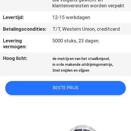
KWALITEITSCONTROLE
klantenvereisten worden verpakt
Levertijd:
12-15 werkdagen
CONTACTEER
Betalingscondities:
T/T, Western Union, creditcard
ONS
Levering
5000 stuks, 23 dagen.
vermogen:
NIEUWS
Hoog licht:
,
de matrijzen van het staalknipsel
,
in orde makende uitdrijvingsmatrijs
VERZOEK
Snel snijden en slijpen
OM EEN
CITAAT
BESTE PRIJS
SITEMAP
PRIVACYBELEID