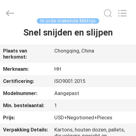
Henghui
Precision
Mold
Co.,
Limited.
In orde makende Matrijs
All
Rights
Reserved.
Snel snijden en slijpen
HUIS
PRODUCTEN
Plaats van
Chongqing, China
herkomst:
VIDEO'S
Merknaam:
HH
Certificering:
ISO9001:2015
ONGEVEER
Modelnummer:
Aangepast
ONS
Min. bestelaantal:
1
Prijs:
USD+Negotioned+Pieces
FABRIEKSREIS
Verpakking Details:
Kartons, houten dozen, pallets,
die volgens gewicht en