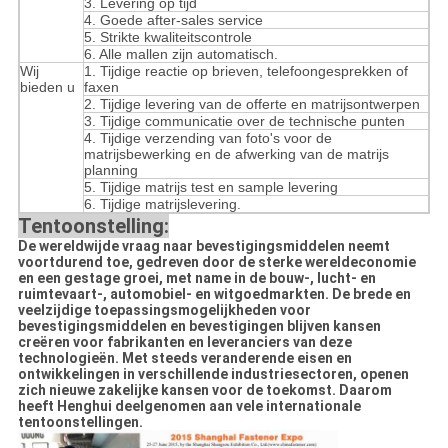
3. Levering op tijd
4. Goede after-sales service
5. Strikte kwaliteitscontrole
6. Alle mallen zijn automatisch.
Wij
1. Tijdige reactie op brieven, telefoongesprekken of
bieden u
faxen
2. Tijdige levering van de offerte en matrijsontwerpen
3. Tijdige communicatie over de technische punten
4. Tijdige verzending van foto's voor de
matrijsbewerking en de afwerking van de matrijs
planning
5. Tijdige matrijs test en sample levering
6. Tijdige matrijslevering.
Tentoonstelling:
De wereldwijde vraag naar bevestigingsmiddelen neemt
voortdurend toe, gedreven door de sterke wereldeconomie
en een gestage groei, met name in de bouw-, lucht- en
ruimtevaart-, automobiel- en witgoedmarkten. De brede en
veelzijdige toepassingsmogelijkheden voor
bevestigingsmiddelen en bevestigingen blijven kansen
creëren voor fabrikanten en leveranciers van deze
technologieën. Met steeds veranderende eisen en
ontwikkelingen in verschillende industriesectoren, openen
zich nieuwe zakelijke kansen voor de toekomst. Daarom
heeft Henghui deelgenomen aan vele internationale
tentoonstellingen.