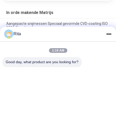
In orde makende Matrijs
Aangepaste snijmessen Speciaal gevormde CVD-coating ISO
9001 Standaard
Rita
M35 M42 Snij- en Afwerkstempels, Maatwerk Ponsstempel
met Zeshoekige Vorm
1:19 AM
Zeskantboutkop trimmatrijs spiegelpolijsten voor en na
coating
Good day, what product are you looking for?
populaire categorieën
Alle
Wolfraamcarbide 
Carbide Punches En 
Matrijs
Stijlt
Koude 
Koude 
Smeedstukmatrijs
Rubriekmatrijs