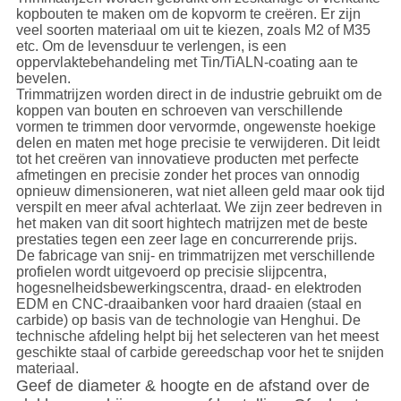
kopbouten te maken om de kopvorm te creëren. Er zijn
veel soorten materiaal om uit te kiezen, zoals M2 of M35
etc. Om de levensduur te verlengen, is een
oppervlaktebehandeling met Tin/TiALN-coating aan te
bevelen.
Trimmatrijzen worden direct in de industrie gebruikt om de
koppen van bouten en schroeven van verschillende
vormen te trimmen door vervormde, ongewenste hoekige
delen en maten met hoge precisie te verwijderen. Dit leidt
tot het creëren van innovatieve producten met perfecte
afmetingen en precisie zonder het proces van onnodig
opnieuw dimensioneren, wat niet alleen geld maar ook tijd
verspilt en meer afval achterlaat. We zijn zeer bedreven in
het maken van dit soort hightech matrijzen met de beste
prestaties tegen een zeer lage en concurrerende prijs.
De fabricage van snij- en trimmatrijzen met verschillende
profielen wordt uitgevoerd op precisie slijpcentra,
hogesnelheidsbewerkingscentra, draad- en elektroden
EDM en CNC-draaibanken voor hard draaien (staal en
carbide) op basis van de technologie van Henghui. De
technische afdeling helpt bij het selecteren van het meest
geschikte staal of carbide gereedschap voor het te snijden
materiaal.
Geef de diameter & hoogte en de afstand over de