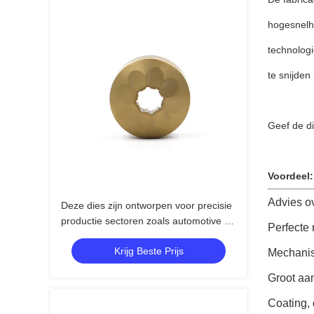
hogesnelh
technologi
te snijden
Geef de di
Voordeel:
Advies ov
Deze dies zijn ontworpen voor precisie
productie sectoren zoals automotive en
Perfecte 
3C elektronica deze dies leveren hoge
Krijg Beste Prijs
snelheid single-stroke rand trimming
Mechanis
Groot aa
Coating, 