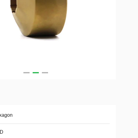
xagon
D