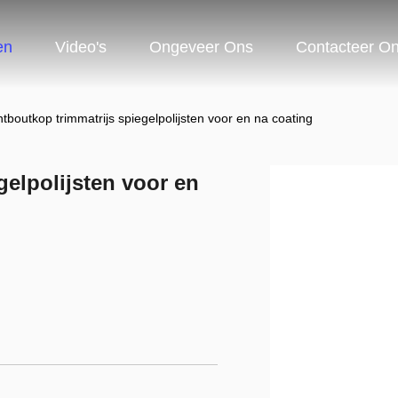
en
Video's
Ongeveer Ons
Contacteer O
tboutkop trimmatrijs spiegelpolijsten voor en na coating
gelpolijsten voor en