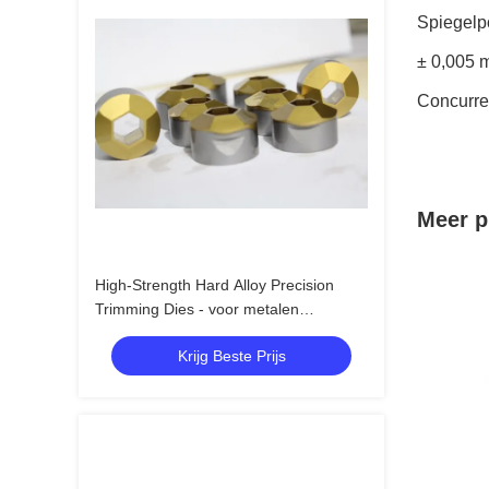
Spiegelpo
± 0,005 m
Concurre
Meer p
High-Strength Hard Alloy Precision
Trimming Dies - voor metalen
stempende onderdelen en gesmeed
Krijg Beste Prijs
blanco's, automobiel- en
apparatuurproductie toepassingen