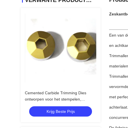
VERWANTE PRODUCTEN
Zeskantbo
Een van d
en achtka
Trimmalle
materialen
Trimmalle
vervormde,
Cemented Carbide Trimming Dies
met perfec
ontworpen voor het stempelen,
smeden, gieten, toepassingen,
achterlaat
Krijg Beste Prijs
uitgebreid gebruikt in
concurrere
precisiemetalenverwerkende sectoren
De fabrica