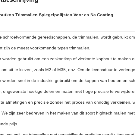
utkop Trimmallen Spiegelpolijsten Voor en Na Coating
e schroefvormende gereedschappen, de trimmallen, wordt gebruikt om 
nt zijn de meest voorkomende typen trimmallen.
n worden gebruikt om een zeskantkop of vierkante kopbout te maken om
 om uit te kiezen, zoals M2 of M35, enz. Om de levensduur te verlenge
n worden snel in de industrie gebruikt om de koppen van bouten en sc
 ongewenste hoekige delen en maten met hoge precisie te verwijderen. 
te afmetingen en precisie zonder het proces van onnodig verkleinen, wat
. We zijn zeer bedreven in het maken van dit soort hightech mallen met
nde prijs.
ge van snij- en trimmallen met verschillende profielen wordt uitgevoerd 