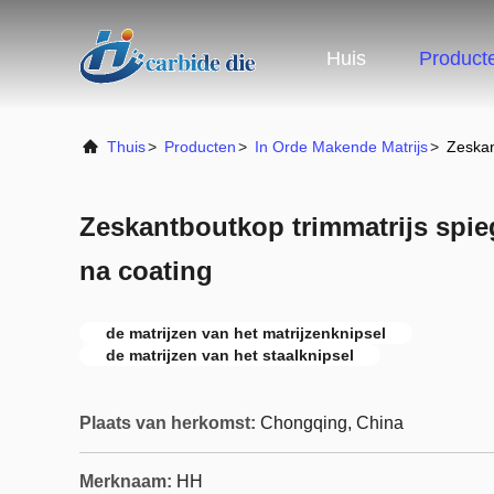
Huis
Product
Thuis
>
Producten
>
In Orde Makende Matrijs
>
Zeskan
Zeskantboutkop trimmatrijs spie
na coating
de matrijzen van het matrijzenknipsel
de matrijzen van het staalknipsel
Plaats van herkomst:
Chongqing, China
Merknaam:
HH