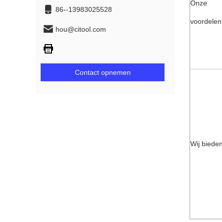
Onze
86--13983025528
voordelen
hou@citool.com
Contact opnemen
Wij biede