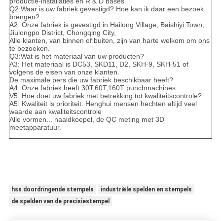
productie-installaties en R & D bases
Q2:Waar is uw fabriek gevestigd? Hoe kan ik daar een bezoek
brengen?
A2: Onze fabriek is gevestigd in Hailong Village, Baishiyi Town,
Jiulongpo District, Chongqing City,
Alle klanten, van binnen of buiten, zijn van harte welkom om ons
te bezoeken.
Q3:Wat is het materiaal van uw producten?
A3: Het materiaal is DC53, SKD11, D2, SKH-9, SKH-51 of
volgens de eisen van onze klanten.
De maximale pers die uw fabriek beschikbaar heeft?
A4: Onze fabriek heeft 30T,60T,160T punchmachines
V5: Hoe doet uw fabriek met betrekking tot kwaliteitscontrole?
A5: Kwaliteit is prioriteit. Henghui mensen hechten altijd veel
waarde aan kwaliteitscontrole
Alle vormen... naaldkoepel, de QC meting met 3D
meetapparatuur.
hss doordringende stempels
industriële spelden en stempels
de spelden van de precisiestempel