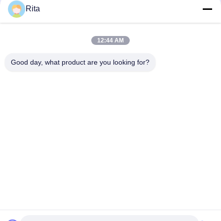
Rita
Schimmel accessoires Ronde rechte HSS punches Pins
Precision Stamping Parts
12:44 AM
Op maat gemaakte wolfraamcarbide HSS-punches drukpen
voor bouten en moeren
Good day, what product are you looking for?
populaire categorieën
Alle
Wolfraamcarbide 
Carbide Punches En 
Matrijs
Stijlt
Koude 
Koude 
Smeedstukmatrijs
Rubriekmatrijs
Schroef Tweede 
HSS-Punches
Stempel
Noot Het Vormen 
Knipmes Met Matras
Zich Matrijzen