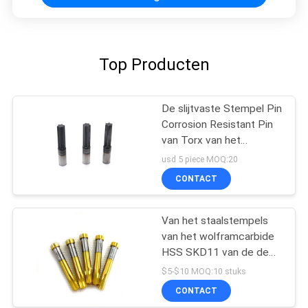
Top Producten
De slijtvaste Stempel Pin
Corrosion Resistant Pin
van Torx van het
Wolframstaal
usd 5 piece MOQ:20
CONTACT
Van het staalstempels
van het wolframcarbide
HSS SKD11 van de de
stempelmatrijs
$5-$10 MOQ:10 stuks
vastgestelde de
CONTACT
stempelspeld