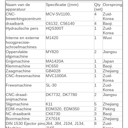
Naam van de
Specificatie ((mm)
Qty
Oorsprong
apparatuur
(set)
CNC-
MCV-SV1100,
4
Zuid-
bewerkingscentrum
Korea
draaibank
C6132, CS6140
4
Baoji.
Hydraulische pers
HQS300T
1
Zuid-
Korea
Interne en externe
M1420
1
Wuxi
hoogprecisie-
schroefmachines
Oppervlakte
MY820
2
Jiangsu
slijpmachine
Grijpmachine
MA1420A
1
Japan
Klemmachine
HC650
1
Baoji.
Zaagmachine
GB4028
1
Zhejiang
CNC-freesmachine
MVC1000A
1
Zuid-
Korea
Freesmachine
SL-30
1
Zuid-
Korea
CNC-draad-
DK7732, DK7780
2
Jiangsu
snijmachine
Slijpmachine
K11
5
Zhejiang
EDM-machine
EDM320, EDM350
2
Peking
NC draaibank
CK6730
3
Baoji.
Boormachine
ZX7016
1
Zhejiang
DIN 1530 Ejector pins
J64, J84, J104, J134,
8
Zuid-