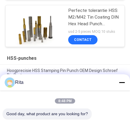
Perfecte tolerantie HSS
M2/M42 Tin Coating DIN
Hex Head Punch
aangepast
usd 2-5 pieces MOQ:10 stuks
CONTACT
HSS-punches
Hoogprecisie HSS Stamping Pin Punch OEM Design Schroef
Die Parts
Rita
Schimmel accessoires Ronde rechte HSS punches Pins
Precision Stamping Parts
8:48 PM
Op maat gemaakte wolfraamcarbide HSS-punches drukpen
voor bouten en moeren
Good day, what product are you looking for?
populaire categorieën
Alle