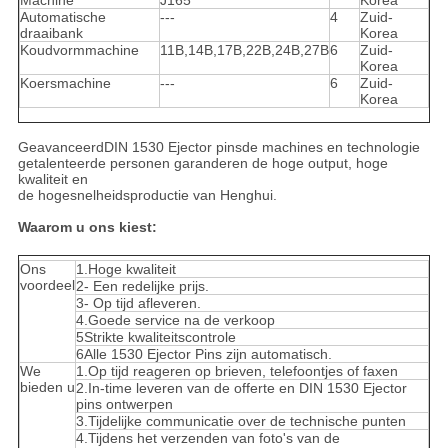
Machine
J165
Korea
Automatische
---
4
Zuid-
draaibank
Korea
Koudvormmachine
11B,14B,17B,22B,24B,27B
6
Zuid-
Korea
Koersmachine
---
6
Zuid-
Korea
Geavanceerd
DIN 1530 Ejector pins
de machines en technologie
getalenteerde personen garanderen de hoge output, hoge
kwaliteit en
de hogesnelheidsproductie van Henghui.
Waarom u ons kiest:
Ons
1.Hoge kwaliteit
voordeel
2- Een redelijke prijs.
3- Op tijd afleveren.
4.Goede service na de verkoop
5Strikte kwaliteitscontrole
6Alle 1530 Ejector Pins zijn automatisch.
We
1.Op tijd reageren op brieven, telefoontjes of faxen
bieden u
2.In-time leveren van de offerte en DIN 1530 Ejector
pins ontwerpen
3.Tijdelijke communicatie over de technische punten
4.Tijdens het verzenden van foto's van de