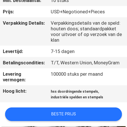
Min. bestelaantal:
10 stuks
KWALITEITSCONTROLE
Prijs:
USD+Negotioned+Pieces
CONTACTEER
Verpakking Details:
Verpakkingsdetails van de speld:
houten doos; standaardpakket
ONS
voor uitvoer of op verzoek van de
klan
NIEUWS
Levertijd:
7-15 dagen
Betalingscondities:
T/T, Western Union, MoneyGram
VERZOEK
Levering
100000 stuks per maand
OM EEN
vermogen:
CITAAT
Hoog licht:
,
hss doordringende stempels
industriële spelden en stempels
SITEMAP
BESTE PRIJS
PRIVACYBELEID