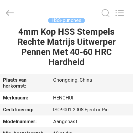
Henghui
Precision
Mold
Co.,
Limited.
HSS-punches
All
Rights
Reserved.
4mm Kop HSS Stempels
HUIS
Rechte Matrijs Uitwerper
PRODUCTEN
Pennen Met 40-60 HRC
Hardheid
VIDEO'S
Plaats van
Chongqing, China
herkomst:
ONGEVEER
ONS
Merknaam:
HENGHUI
Certificering:
ISO9001:2008 Ejector Pin
FABRIEKSREIS
Modelnummer:
Aangepast