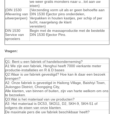
we weer gratis monsters naar u...tot aan uw
eisen)
(DIN 1530
(Verzending vorm uit als er geen behoefte aan
Aflevering van
DIN 1530 Ejector pins onderdelen,
uitwerperpen)
Verpakken in houten kastjes, per schip of per
lucht, naargelang de klant
vereisten)
DIN 1530
Begin met de massaproductie met de bestelde
Service van
DIN 1530 Ejector Pins.
sproeiers
Vragen:
Q1: Bent u een fabriek of handelsonderneming?
A1:We zijn een fabriek, Henghui heeft 7000 vierkante meter
productie-installaties en R & D bases
Q2:Waar is uw fabriek gevestigd? Hoe kan ik daar een bezoek
brengen?
A2: Onze fabriek is gevestigd in Hailong Village, Baishiyi Town,
Jiulongpo District, Chongqing City,
Alle klanten, van binnen of buiten, zijn van harte welkom om ons
te bezoeken.
Q3:Wat is het materiaal van uw producten?
A3: Het materiaal is DC53, SKD11, D2, SKH-9, SKH-51 of
volgens de eisen van onze klanten.
De maximale pers die uw fabriek beschikbaar heeft?