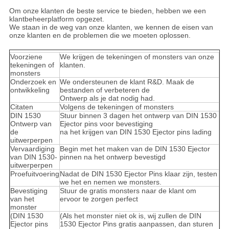
Om onze klanten de beste service te bieden, hebben we een
klantbeheerplatform opgezet.
We staan in de weg van onze klanten, we kennen de eisen van
onze klanten en de problemen die we moeten oplossen.
Voorziene
We krijgen de tekeningen of monsters van onze
tekeningen of
klanten.
monsters
Onderzoek en
We ondersteunen de klant R&D. Maak de
ontwikkeling
bestanden of verbeteren de
Ontwerp als je dat nodig had.
Citaten
Volgens de tekeningen of monsters
DIN 1530
Stuur binnen 3 dagen het ontwerp van DIN 1530
Ontwerp van
Ejector pins voor bevestiging
de
na het krijgen van DIN 1530 Ejector pins lading
uitwerperpen
Vervaardiging
Begin met het maken van de DIN 1530 Ejector
van DIN 1530-
pinnen na het ontwerp bevestigd
uitwerperpen
Proefuitvoering
Nadat de DIN 1530 Ejector Pins klaar zijn, testen
we het en nemen we monsters.
Bevestiging
Stuur de gratis monsters naar de klant om
van het
ervoor te zorgen perfect
monster
(DIN 1530
(Als het monster niet ok is, wij zullen de DIN
Ejector pins
1530 Ejector Pins gratis aanpassen, dan sturen