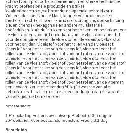
schroefvorm productie onderneming met sterke technische
kracht, professionele productie en strikte
kwaliteitscontrole.,niet-standaard speciale schroefvorm.
Volgens de eisen van de klant, kunnen we produceren en
bestellen: rechte lichaam, krimp die, sluiting die, sterke binding
die, en driehoek,hexagonale en andere multilaterale
hoofddrijven- karbidafdrukken voor het boven- en onderkant van
de vloeistof en voor het onderkant van de vloeistof; vloeistof,
voor de combinatie van de vloeistof en de vloeistof; vloeistof
voor het snijden; vloeistof voor het rollen van de vloeistof;
vloeistof voor het rollen van de vloeistof; vloeistof voor het
rollen van de vloeistof; vloeistof voor het rollen van de vloeistof;
vloeistof voor het rollen van de vloeistof; vloeistof voor het
rollen van de vloeistof; vloeistof voor het rollen van de vloeistof;
vloeistof voor het rollen van de vloeistof; vloeistof voor het
rollen van de vloeistof; vloeistof voor het rollen van de vloeistof;
vloeistof voor het rollen van de vloeistof; vloeistof voor het
rollen van de vloeistof; vloeistof voor het rollen van de vloemet
een gewicht van niet meer dan 50 kgDe waarde van alle
gebruikte materialen mag niet meer bedragen dan de waarde
van alle gebruikte materialen.
Monsterafgift:
1.Probelading:Volgens uw ontwerp.Probeetijd:3-5 dagen
2.Proeftarief: Voor bestaande monsters.Proeftijd:1 dag
Bestelgids: