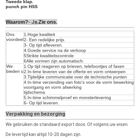
Tweede klap.
punch pin HSS
Waarom?
- Ja.
Zie ons.
Ons
1.Hoge kwaliteit
voordeel
2- Een redelijke prijs.
3- Op tijd afleveren.
4.Goede service na de verkoop
5Strikte kwaliteitscontrole
6Alle vormen zijn automatisch.
We
1.Op tijd reageren op brieven, telefoontjes of faxen
bieden u
2.In-time leveren van de offerte en vorm ontwerpen
3.Tijdelijke communicatie over de technische punten
4.In-time verzending van foto's voor de vorm bewerking
voortgang en vorm afwerking
tijdschema
5.In-time schimmelproef en monsterlevering
6- Op tijd leveren.
Verpakking en bezorging
We gebruiken de standaard export doos. Of volgens uw eisen.
De levertijd kan altijd 10-20 dagen zijn.