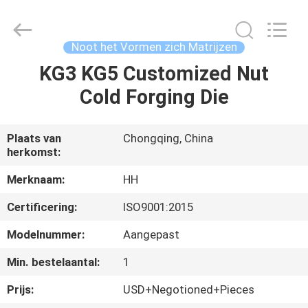
Henghui
Precision
Mold
Co.,
Limited.
Noot het Vormen zich Matrijzen
All
Rights
Reserved.
KG3 KG5 Customized Nut
HUIS
Cold Forging Die
PRODUCTEN
Plaats van
Chongqing, China
herkomst:
VIDEO'S
Merknaam:
HH
ONGEVEER
Certificering:
ISO9001:2015
ONS
Modelnummer:
Aangepast
Min. bestelaantal:
1
FABRIEKSREIS
Prijs:
USD+Negotioned+Pieces