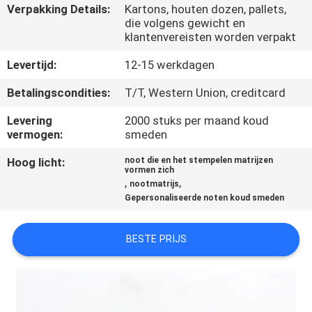
KWALITEITSCONTROLE
Verpakking Details:
Kartons, houten dozen, pallets,
die volgens gewicht en
klantenvereisten worden verpakt
CONTACTEER
Levertijd:
12-15 werkdagen
ONS
Betalingscondities:
T/T, Western Union, creditcard
NIEUWS
Levering
2000 stuks per maand koud
vermogen:
smeden
VERZOEK
Hoog licht:
noot die en het stempelen matrijzen
vormen zich
,
,
OM EEN
nootmatrijs
Gepersonaliseerde noten koud smeden
CITAAT
BESTE PRIJS
SITEMAP
PRIVACYBELEID