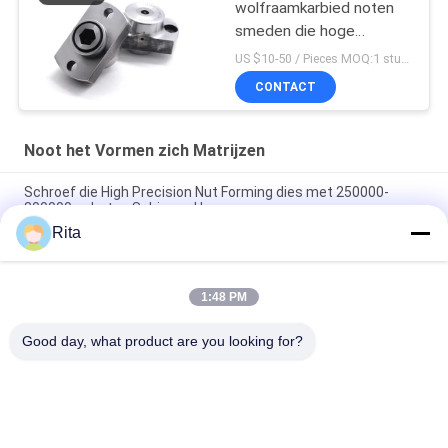
wolfraamkarbied noten
smeden die hoge
slijtvastheid
US $10-50 / Pieces MOQ:1 stuk/stuk
CONTACT
Noot het Vormen zich Matrijzen
Schroef die High Precision Nut Forming dies met 250000-
300000 schoten Schimmel Leven
Rita
Zeskant Wolframcarbide Moer Vormgereedschap
Aangepaste Maat ISO9001 Goedgekeurd
1:48 PM
Carbide moer vormende matrijzen Hoge nauwkeurigheid
Lagere wrijvingscoëfficiënt
Good day, what product are you looking for?
populaire categorieën
Alle
Wolfraamcarbide 
Carbide Punches En 