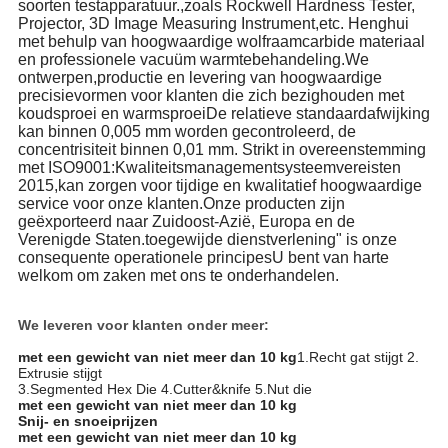
soorten testapparatuur.,zoals Rockwell Hardness Tester,
Projector, 3D Image Measuring Instrument,etc. Henghui
met behulp van hoogwaardige wolfraamcarbide materiaal
en professionele vacuüm warmtebehandeling.We
ontwerpen,productie en levering van hoogwaardige
precisievormen voor klanten die zich bezighouden met
koudsproei en warmsproeiDe relatieve standaardafwijking
kan binnen 0,005 mm worden gecontroleerd, de
concentrisiteit binnen 0,01 mm. Strikt in overeenstemming
met ISO9001:Kwaliteitsmanagementsysteemvereisten
2015,kan zorgen voor tijdige en kwalitatief hoogwaardige
service voor onze klanten.Onze producten zijn
geëxporteerd naar Zuidoost-Azië, Europa en de
Verenigde Staten.toegewijde dienstverlening" is onze
consequente operationele principesU bent van harte
welkom om zaken met ons te onderhandelen.
We leveren voor klanten onder meer:
met een gewicht van niet meer dan 10 kg
1.Recht gat stijgt 2.
Extrusie stijgt
3.Segmented Hex Die 4.Cutter&knife 5.Nut die
met een gewicht van niet meer dan 10 kg
Snij- en snoeiprijzen
met een gewicht van niet meer dan 10 kg