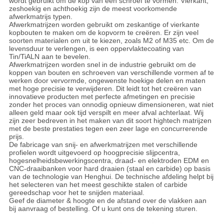
wordt gebruikt om de kop van een schroef te vormen. Vierkant,
zeshoekig en achthoekig zijn de meest voorkomende
afwerkmatrijs typen.
Afwerkmatrijzen worden gebruikt om zeskantige of vierkante
kopbouten te maken om de kopvorm te creëren. Er zijn veel
soorten materialen om uit te kiezen, zoals M2 of M35 etc. Om de
levensduur te verlengen, is een oppervlaktecoating van
Tin/TiALN aan te bevelen.
Afwerkmatrijzen worden snel in de industrie gebruikt om de
koppen van bouten en schroeven van verschillende vormen af te
werken door vervormde, ongewenste hoekige delen en maten
met hoge precisie te verwijderen. Dit leidt tot het creëren van
innovatieve producten met perfecte afmetingen en precisie
zonder het proces van onnodig opnieuw dimensioneren, wat niet
alleen geld maar ook tijd verspilt en meer afval achterlaat. Wij
zijn zeer bedreven in het maken van dit soort hightech matrijzen
met de beste prestaties tegen een zeer lage en concurrerende
prijs.
De fabricage van snij- en afwerkmatrijzen met verschillende
profielen wordt uitgevoerd op hoogprecisie slijpcentra,
hogesnelheidsbewerkingscentra, draad- en elektroden EDM en
CNC-draaibanken voor hard draaien (staal en carbide) op basis
van de technologie van Henghui. De technische afdeling helpt bij
het selecteren van het meest geschikte stalen of carbide
gereedschap voor het te snijden materiaal.
Geef de diameter & hoogte en de afstand over de vlakken aan
bij aanvraag of bestelling. Of u kunt ons de tekening sturen.