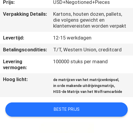
KWALITEITSCONTROLE
Prijs:
USD+Negotioned+Pieces
Verpakking Details:
Kartons, houten dozen, pallets,
die volgens gewicht en
CONTACTEER
klantenvereisten worden verpakt
ONS
Levertijd:
12-15 werkdagen
NIEUWS
Betalingscondities:
T/T, Western Union, creditcard
Levering
100000 stuks per maand
vermogen:
VERZOEK
OM EEN
Hoog licht:
,
de matrijzen van het matrijzenknipsel
,
in orde makende uitdrijvingsmatrijs
CITAAT
HSS-de Matrijs van het Wolframcarbide
SITEMAP
BESTE PRIJS
PRIVACYBELEID