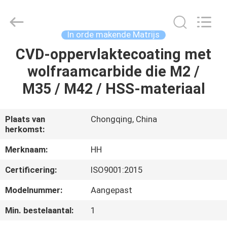
Henghui
Precision
Mold
Co.,
Limited.
In orde makende Matrijs
All
Rights
Reserved.
CVD-oppervlaktecoating met
HUIS
wolfraamcarbide die M2 /
PRODUCTEN
M35 / M42 / HSS-materiaal
VIDEO'S
Plaats van
Chongqing, China
herkomst:
ONGEVEER
Merknaam:
HH
ONS
Certificering:
ISO9001:2015
Modelnummer:
Aangepast
FABRIEKSREIS
Min. bestelaantal:
1