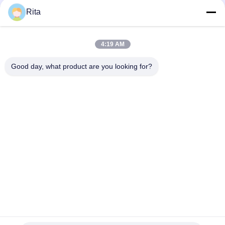
Rita
M35 M42 Snij- en Afwerkstempels, Maatwerk Ponsstempel
met Zeshoekige Vorm
4:19 AM
Zeskantboutkop trimmatrijs spiegelpolijsten voor en na
coating
Good day, what product are you looking for?
populaire categorieën
Alle
Wolfraamcarbide 
Carbide Punches En 
Matrijs
Stijlt
Koude 
Koude 
Smeedstukmatrijs
Rubriekmatrijs
Schroef Tweede 
HSS-Punches
Stempel
Noot Het Vormen 
Knipmes Met Matras
Zich Matrijzen