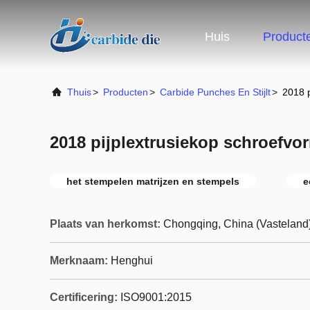
Huis
Product
Thuis
>
Producten
>
Carbide Punches En Stijlt
>
2018 p
2018 pijplextrusiekop schroefvo
het stempelen matrijzen en stempels
e
Plaats van herkomst:
Chongqing, China (Vasteland
Merknaam:
Henghui
Certificering:
ISO9001:2015