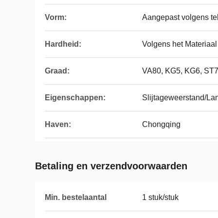
Vorm:
Aangepast volgens t
Hardheid:
Volgens het Materiaal
Graad:
VA80, KG5, KG6, ST7
Eigenschappen:
Slijtageweerstand/La
Haven:
Chongqing
Betaling en verzendvoorwaarden
Min. bestelaantal
1 stuk/stuk