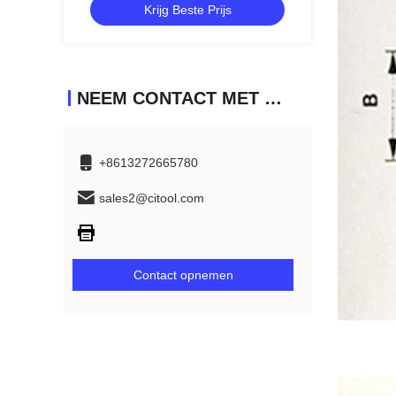
Krijg Beste Prijs
NEEM CONTACT MET ONS OP
+8613272665780
sales2@citool.com
Contact opnemen