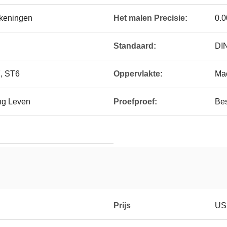
ekeningen
Het malen Precisie:
0.
Standaard:
DI
, ST6
Oppervlakte:
Mac
ng Leven
Proefproef:
Be
Prijs
US 