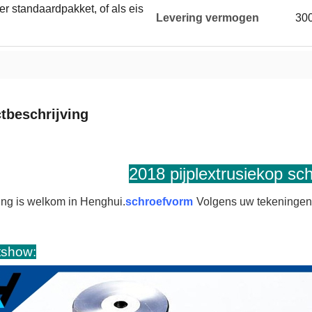
er standaardpakket, of als eis
Levering vermogen
300
tbeschrijving
2018 pijplextrusiekop sc
ng is welkom in Henghui.
schroefvorm
Volgens uw tekeningen
tshow
: