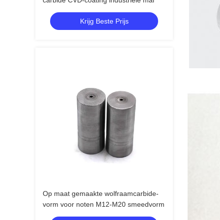
carbide CVD-coating industriële mal
Krijg Beste Prijs
Op maat gemaakte wolfraamcarbide-
vorm voor noten M12-M20 smeedvorm