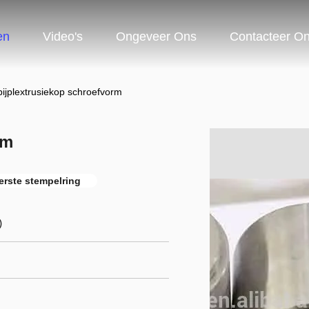
en
Video's
Ongeveer Ons
Contacteer O
ijplextrusiekop schroefvorm
rm
erste stempelring
)