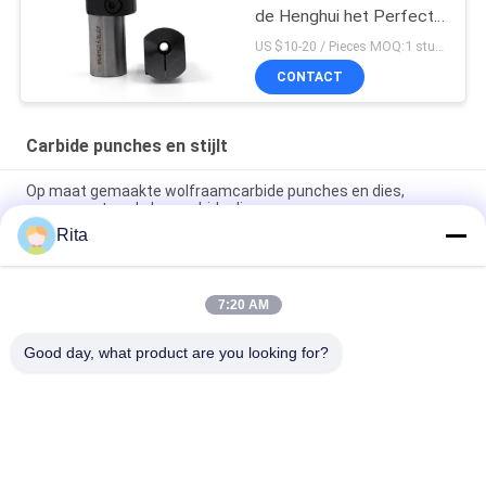
de Henghui het Perfecte
Precisie van de de
US $10-20 / Pieces MOQ:1 stuk/stuk
Kopbalstempel Geval van
CONTACT
de het Geval Tweede
Stempel
Carbide punches en stijlt
Op maat gemaakte wolfraamcarbide punches en dies,
gesegmenteerde hexcarbide dies.
Rita
Gesegmenteerde hexcarbide punches en dies met YG20C
VA80 CD-750 H13 materiaal
7:20 AM
Koudvormschroefvormmatrijs wolfraamcarbide ponsen en
matrijzen met slijpoppervlak
Good day, what product are you looking for?
populaire categorieën
Alle
Wolfraamcarbide 
Carbide Punches En 
Matrijs
Stijlt