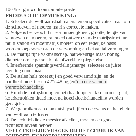
100% virgin wolfraamcarbide poeder
PRODUCTIE OPMERKING:
1. Selecteer de wolfraamstaal materialen en specificaties maat om
de schroeven of moeren matrijs correct te maken.
2. Volgens het verschil in vormmoeilijkheid, grootte, lengte van
schroeven en moeren, rationeel ontwerp van de matrijsstructuur,
multi-station en moermatrijs moeten op een redelijke basis
worden toegewezen aan de vervorming en het aantal vormingen.
3. De matrijs fijne vakmanschap, nauwkeurige maat, boring
diameter om te passen bij de afwerking spiegel eisen.
4. Interferentie spanningsverdelingsmarge, selecteer de juiste
legering conusmaat.
5. De stalen huls moet stijf en goed verwarmd zijn, en de
hardheid moet tussen 42°c-48 liggen
°c na de vacuüm
warmtebehandeling.
6. Houd de matrijsboring en het draadoppervlak schoon en glad,
koudgetrokken draad moet na kogelgloeibehandeling worden
genageld.
7. We gebruiken een diamantslijpschijf om de cyclus en het einde
van wolfraam te frezen.
8. De technici die de meester afstellen, moeten een goed
technisch niveau hebben.
VEELGESTELDE VRAGEN BIJ HET GEBRUIK VAN