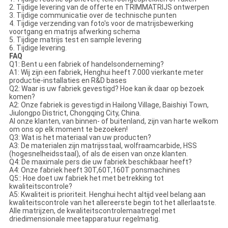
2. Tijdige levering van de offerte en TRIMMATRIJS ontwerpen
3. Tijdige communicatie over de technische punten
4. Tijdige verzending van foto's voor de matrijsbewerking
voortgang en matrijs afwerking schema
5. Tijdige matrijs test en sample levering
6. Tijdige levering.
FAQ
Q1: Bent u een fabriek of handelsonderneming?
A1: Wij zijn een fabriek, Henghui heeft 7.000 vierkante meter
productie-installaties en R&D bases
Q2: Waar is uw fabriek gevestigd? Hoe kan ik daar op bezoek
komen?
A2: Onze fabriek is gevestigd in Hailong Village, Baishiyi Town,
Jiulongpo District, Chongqing City, China.
Al onze klanten, van binnen- of buitenland, zijn van harte welkom
om ons op elk moment te bezoeken!
Q3: Wat is het materiaal van uw producten?
A3: De materialen zijn matrijsstaal, wolfraamcarbide, HSS
(hogesnelheidsstaal), of als de eisen van onze klanten.
Q4: De maximale pers die uw fabriek beschikbaar heeft?
A4: Onze fabriek heeft 30T,60T,160T ponsmachines
Q5:: Hoe doet uw fabriek het met betrekking tot
kwaliteitscontrole?
A5: Kwaliteit is prioriteit. Henghui hecht altijd veel belang aan
kwaliteitscontrole van het allereerste begin tot het allerlaatste.
Alle matrijzen, de kwaliteitscontrolemaatregel met
driedimensionale meetapparatuur regelmatig.