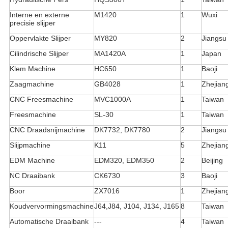
Interne en externe
M1420
1
Wuxi
precisie slijper
Oppervlakte Slijper
MY820
2
Jiangsu
Cilindrische Slijper
MA1420A
1
Japan
Klem Machine
HC650
1
Baoji
Zaagmachine
GB4028
1
Zhejian
CNC Freesmachine
MVC1000A
1
Taiwan
Freesmachine
SL-30
1
Taiwan
CNC Draadsnijmachine
DK7732, DK7780
2
Jiangsu
Slijpmachine
K11
5
Zhejian
EDM Machine
EDM320, EDM350
2
Beijing
NC Draaibank
CK6730
3
Baoji
Boor
ZX7016
1
Zhejian
Koudvervormingsmachine
J64,J84, J104, J134, J165
8
Taiwan
Automatische Draaibank
---
4
Taiwan