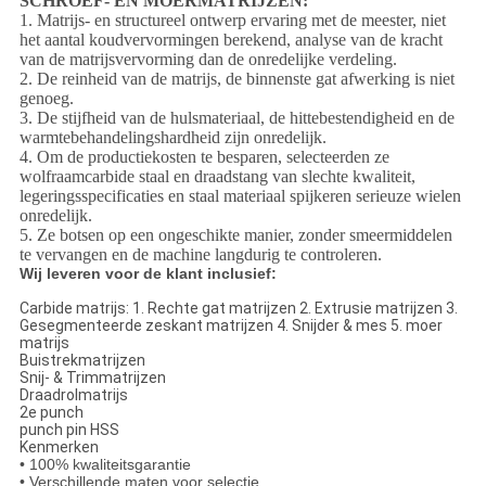
SCHROEF- EN MOERMATRIJZEN:
1. Matrijs- en structureel ontwerp ervaring met de meester, niet
het aantal koudvervormingen berekend, analyse van de kracht
van de matrijsvervorming dan de onredelijke verdeling.
2. De reinheid van de matrijs, de binnenste gat afwerking is niet
genoeg.
3. De stijfheid van de hulsmateriaal, de hittebestendigheid en de
warmtebehandelingshardheid zijn onredelijk.
4. Om de productiekosten te besparen, selecteerden ze
wolfraamcarbide staal en draadstang van slechte kwaliteit,
legeringsspecificaties en staal materiaal spijkeren serieuze wielen
onredelijk.
5. Ze botsen op een ongeschikte manier, zonder smeermiddelen
te vervangen en de machine langdurig te controleren.
Wij leveren voor de klant inclusief:
Carbide matrijs: 1. Rechte gat matrijzen 2. Extrusie matrijzen 3.
Gesegmenteerde zeskant matrijzen 4. Snijder & mes 5. moer
matrijs
Buistrekmatrijzen
Snij- & Trimmatrijzen
Draadrolmatrijs
2e punch
punch pin HSS
Kenmerken
• 100% kwaliteitsgarantie
• Verschillende maten voor selectie