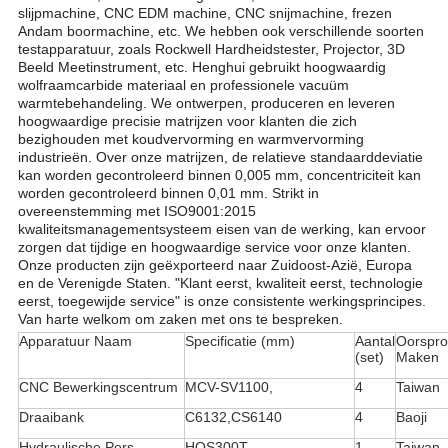
slijpmachine, CNC EDM machine, CNC snijmachine, frezen
Andam boormachine, etc. We hebben ook verschillende soorten
testapparatuur, zoals Rockwell Hardheidstester, Projector, 3D
Beeld Meetinstrument, etc. Henghui gebruikt hoogwaardig
wolfraamcarbide materiaal en professionele vacuüm
warmtebehandeling. We ontwerpen, produceren en leveren
hoogwaardige precisie matrijzen voor klanten die zich
bezighouden met koudvervorming en warmvervorming
industrieën. Over onze matrijzen, de relatieve standaarddeviatie
kan worden gecontroleerd binnen 0,005 mm, concentriciteit kan
worden gecontroleerd binnen 0,01 mm. Strikt in
overeenstemming met ISO9001:2015
kwaliteitsmanagementsysteem eisen van de werking, kan ervoor
zorgen dat tijdige en hoogwaardige service voor onze klanten.
Onze producten zijn geëxporteerd naar Zuidoost-Azië, Europa
en de Verenigde Staten. "Klant eerst, kwaliteit eerst, technologie
eerst, toegewijde service" is onze consistente werkingsprincipes.
Van harte welkom om zaken met ons te bespreken.
Apparatuur Naam
Specificatie (mm)
Aantal
Oorspr
(set)
Maken
CNC Bewerkingscentrum
MCV-SV1100,
4
Taiwan
Draaibank
C6132,CS6140
4
Baoji
Hydraulische Pers
HQS300T
1
Taiwan