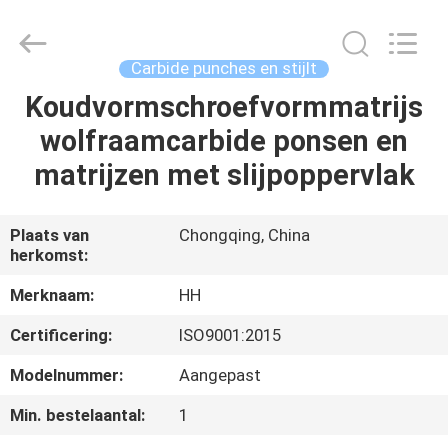
Henghui
Precision
Mold
Co.,
Limited.
Carbide punches en stijlt
All
Rights
Reserved.
Koudvormschroefvormmatrijs
HUIS
wolfraamcarbide ponsen en
PRODUCTEN
matrijzen met slijpoppervlak
VIDEO'S
Plaats van
Chongqing, China
herkomst:
ONGEVEER
Merknaam:
HH
ONS
Certificering:
ISO9001:2015
Modelnummer:
Aangepast
FABRIEKSREIS
Min. bestelaantal:
1