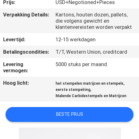
KWALITEITSCONTROLE
Prijs:
USD+Negotioned+Pieces
Verpakking Details:
Kartons, houten dozen, pallets,
die volgens gewicht en
CONTACTEER
klantenvereisten worden verpakt
ONS
Levertijd:
12-15 werkdagen
NIEUWS
Betalingscondities:
T/T, Western Union, creditcard
Levering
5000 stuks per maand
vermogen:
VERZOEK
OM EEN
Hoog licht:
,
het stempelen matrijzen en stempels
,
eerste stempelring
CITAAT
Malende Carbidestempels en Matrijzen
SITEMAP
BESTE PRIJS
PRIVACYBELEID