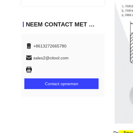
NEEM CONTACT MET ONS OP
+8613272665780
sales2@citool.com
Contact opnemen
De
Smeedm