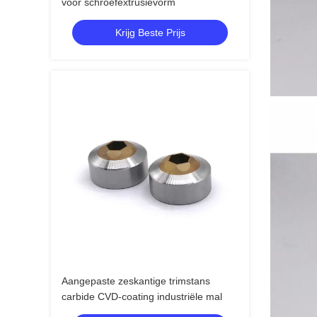
voor schroefextrusievorm
Krijg Beste Prijs
Aangepaste zeskantige trimstans
carbide CVD-coating industriële mal