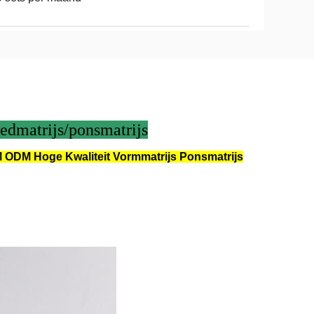
edmatrijs/ponsmatrijs
 ODM Hoge Kwaliteit Vormmatrijs Ponsmatrijs