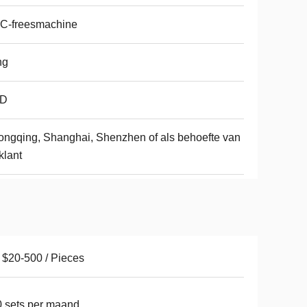
C-freesmachine
ng
D
ngqing, Shanghai, Shenzhen of als behoefte van
klant
$20-500 / Pieces
 sets per maand