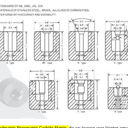
atrijs Ponsmatrijs Carbide Matrijs
die we leveren voor klanten omv