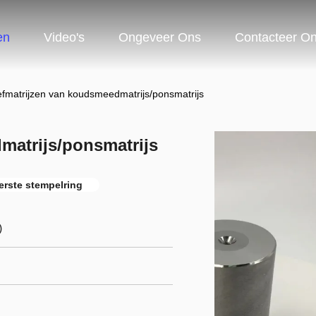
en
Video's
Ongeveer Ons
Contacteer O
efmatrijzen van koudsmeedmatrijs/ponsmatrijs
matrijs/ponsmatrijs
erste stempelring
)