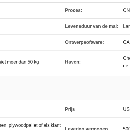
Proces:
CN
Levensduur van de mal:
La
Ontwerpsoftware:
CA
Cho
niet meer dan 50 kg
Haven:
de 
Prijs
US 
en, plywoodpallet of als klant
Levering vermogen
500