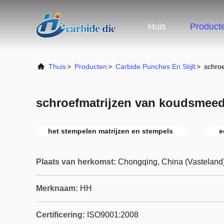
Huis
Product
Thuis
>
Producten
>
Carbide Punches En Stijlt
>
schro
schroefmatrijzen van koudsmeed
het stempelen matrijzen en stempels
e
Plaats van herkomst:
Chongqing, China (Vasteland
Merknaam:
HH
Certificering:
ISO9001:2008