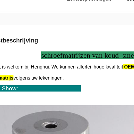
tbeschrijving
schroefmatrijzen van koud sme
 is welkom bij Henghui. We kunnen allerlei
hoge kwaliteit
OEM
atrijs
volgens uw tekeningen.
t Show
: