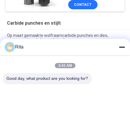
Kopbalstempel Geval van
CONTACT
de het Geval Tweede
Stempel
Carbide punches en stijlt
Op maat gemaakte wolfraamcarbide punches en dies,
gesegmenteerde hexcarbide dies.
Rita
Gesegmenteerde hexcarbide punches en dies met YG20C
VA80 CD-750 H13 materiaal
3:41 AM
Koudvormschroefvormmatrijs wolfraamcarbide ponsen en
matrijzen met slijpoppervlak
Good day, what product are you looking for?
populaire categorieën
Alle
Wolfraamcarbide 
Carbide Punches En 
Matrijs
Stijlt
Koude 
Koude 
Smeedstukmatrijs
Rubriekmatrijs