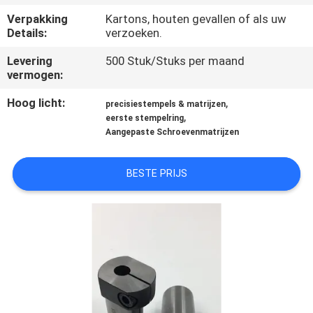
KWALITEITSCONTROLE
Verpakking
Kartons, houten gevallen of als uw
Details:
verzoeken.
CONTACTEER
Levering
500 Stuk/Stuks per maand
ONS
vermogen:
Hoog licht:
,
precisiestempels & matrijzen
NIEUWS
,
eerste stempelring
Aangepaste Schroevenmatrijzen
VERZOEK
BESTE PRIJS
OM EEN
CITAAT
SITEMAP
PRIVACYBELEID