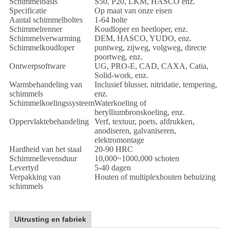
Schimmelbasis
S50, P20, LKM, HASCO enz.
Specificatie
Op maat van onze eisen
Aantal schimmelholtes
1-64 holte
Schimmelrenner
Koudloper en heetloper, enz.
Schimmelverwarming
DEM, HASCO, YUDO, enz.
Schimmelkoudloper
puntweg, zijweg, volgweg, directe
poortweg, enz.
Ontwerpsoftware
UG, PRO-E, CAD, CAXA, Catia,
Solid-work, enz.
Warmbehandeling van
Inclusief blusser, nitridatie, tempering,
schimmels
enz.
Schimmelkoelingssysteem
Waterkoeling of
berylliumbronskoeling, enz.
Oppervlaktebehandeling
Verf, textuur, poets, afdrukken,
anodiseren, galvaniseren,
elektromontage
Hardheid van het staal
20-90 HRC
Schimmellevensduur
10,000~1000,000 schoten
Levertyd
5-40 dagen
Verpakking van
Houten of multiplexhouten behuizing
schimmels
Uitrusting en fabriek