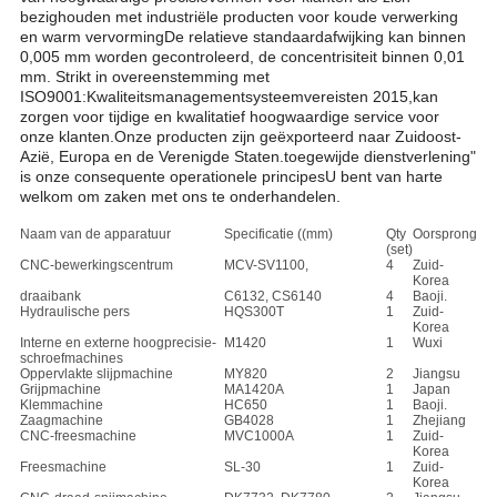
bezighouden met industriële producten voor koude verwerking
en warm vervormingDe relatieve standaardafwijking kan binnen
0,005 mm worden gecontroleerd, de concentrisiteit binnen 0,01
mm. Strikt in overeenstemming met
ISO9001:Kwaliteitsmanagementsysteemvereisten 2015,kan
zorgen voor tijdige en kwalitatief hoogwaardige service voor
onze klanten.Onze producten zijn geëxporteerd naar Zuidoost-
Azië, Europa en de Verenigde Staten.toegewijde dienstverlening"
is onze consequente operationele principesU bent van harte
welkom om zaken met ons te onderhandelen.
Naam van de apparatuur
Specificatie ((mm)
Qty
Oorsprong
(set)
CNC-bewerkingscentrum
MCV-SV1100,
4
Zuid-
Korea
draaibank
C6132, CS6140
4
Baoji.
Hydraulische pers
HQS300T
1
Zuid-
Korea
Interne en externe hoogprecisie-
M1420
1
Wuxi
schroefmachines
Oppervlakte slijpmachine
MY820
2
Jiangsu
Grijpmachine
MA1420A
1
Japan
Klemmachine
HC650
1
Baoji.
Zaagmachine
GB4028
1
Zhejiang
CNC-freesmachine
MVC1000A
1
Zuid-
Korea
Freesmachine
SL-30
1
Zuid-
Korea