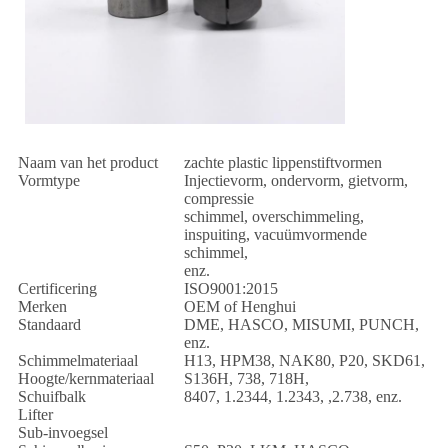
Naam van het product
zachte plastic lippenstiftvormen
Vormtype
Injectievorm, ondervorm, gietvorm,
compressie
schimmel, overschimmeling,
inspuiting, vacuümvormende
schimmel,
enz.
Certificering
ISO9001:2015
Merken
OEM of Henghui
Standaard
DME, HASCO, MISUMI, PUNCH,
enz.
Schimmelmateriaal
H13, HPM38, NAK80, P20, SKD61,
Hoogte/kernmateriaal
S136H, 738, 718H,
Schuifbalk
8407, 1.2344, 1.2343, ,2.738, enz.
Lifter
Sub-invoegsel