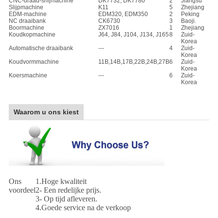
CNC-draad-snijmachine
DK7732, DK7780
2
Jiangsu
Slijpmachine
K11
5
Zhejiang
EDM-machine
EDM320, EDM350
2
Peking
NC draaibank
CK6730
3
Baoji.
Boormachine
ZX7016
1
Zhejiang
Koudkopmachine
J64, J84, J104, J134, J165
8
Zuid-
Korea
Automatische draaibank
---
4
Zuid-
Korea
Koudvormmachine
11B,14B,17B,22B,24B,27B
6
Zuid-
Korea
Koersmachine
---
6
Zuid-
Korea
Waarom u ons kiest
Ons
1.Hoge kwaliteit
voordeel
2- Een redelijke prijs.
3- Op tijd afleveren.
4.Goede service na de verkoop