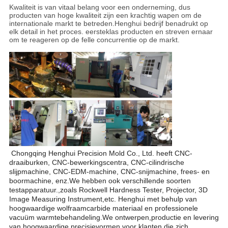
Kwaliteit is van vitaal belang voor een onderneming, dus
producten van hoge kwaliteit zijn een krachtig wapen om de
internationale markt te betreden.Henghui bedrijf benadrukt op
elk detail in het proces. eersteklas producten en streven ernaar
om te reageren op de felle concurrentie op de markt.
Chongqing Henghui Precision Mold Co., Ltd. heeft CNC-
draaiburken, CNC-bewerkingscentra, CNC-cilindrische
slijpmachine, CNC-EDM-machine, CNC-snijmachine, frees- en
boormachine, enz.We hebben ook verschillende soorten
testapparatuur.,zoals Rockwell Hardness Tester, Projector, 3D
Image Measuring Instrument,etc. Henghui met behulp van
hoogwaardige wolfraamcarbide materiaal en professionele
vacuüm warmtebehandeling.We ontwerpen,productie en levering
van hoogwaardige precisievormen voor klanten die zich