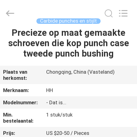
Henghui
Precision
Mold
Co.,
Limited.
Carbide punches en stijlt
All
Rights
Reserved.
Precieze op maat gemaakte
HUIS
schroeven die kop punch case
PRODUCTEN
tweede punch bushing
VIDEO'S
Plaats van
Chongqing, China (Vasteland)
herkomst:
ONGEVEER
Merknaam:
HH
ONS
Modelnummer:
- Dat is...
Min.
1 stuk/stuk
FABRIEKSREIS
bestelaantal:
Prijs:
US $20-50 / Pieces