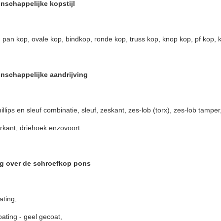
schappelijke kopstijl
, pan kop, ovale kop, bindkop, ronde kop, truss kop, knop kop, pf kop, ka
nschappelijke aandrijving
hillips en sleuf combinatie, sleuf, zeskant, zes-lob (torx), zes-lob tamper,
ierkant, driehoek enzovoort.
ng over de schroefkop pons
ating,
ating - geel gecoat,