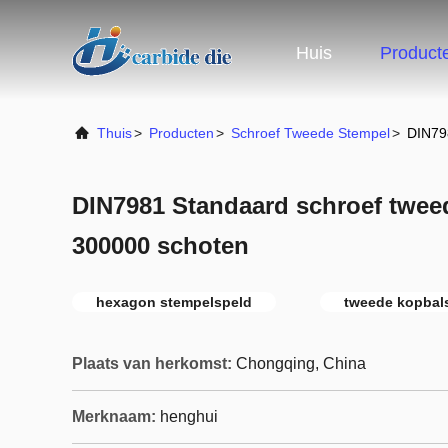
Huis
Product
Thuis
>
Producten
>
Schroef Tweede Stempel
>
DIN79
DIN7981 Standaard schroef twee
300000 schoten
hexagon stempelspeld
tweede kopbal
Plaats van herkomst:
Chongqing, China
Merknaam:
henghui