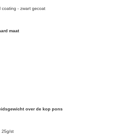
 coating - zwart gecoat
aard maat
eidsgewicht over de kop pons
25g/st