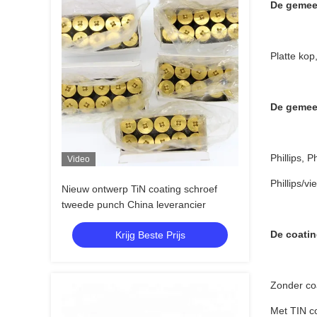
De gemeen
Platte kop
De gemee
Phillips, P
Video
Phillips/v
Nieuw ontwerp TiN coating schroef
tweede punch China leverancier
De coati
Krijg Beste Prijs
Zonder co
Met TIN co