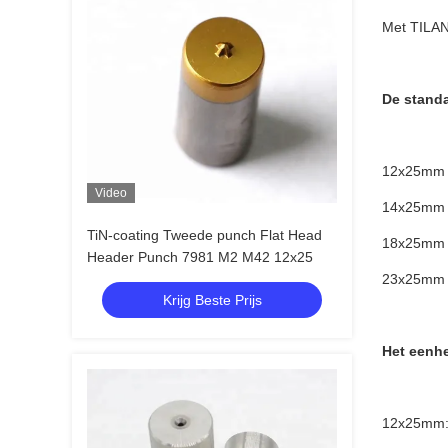
Met TILAN
De stand
12x25mm
Video
14x25mm
TiN-coating Tweede punch Flat Head
18x25mm
Header Punch 7981 M2 M42 12x25
23x25mm
Krijg Beste Prijs
Het eenh
12x25mm: 