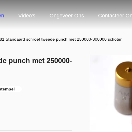
en
Video's
Ongeveer Ons
Contacteer O
81 Standaard schroef tweede punch met 250000-300000 schoten
de punch met 250000-
stempel