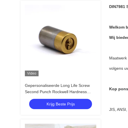
DIN7981 
Welkom bi
Wij biede
Maatwerk i
volgens u
Video
Gepersonaliseerde Long Life Screw
Kop pons
Second Punch Rockwell Hardness
Tester voor producten
Krijg Beste Prijs
JIS, ANSI