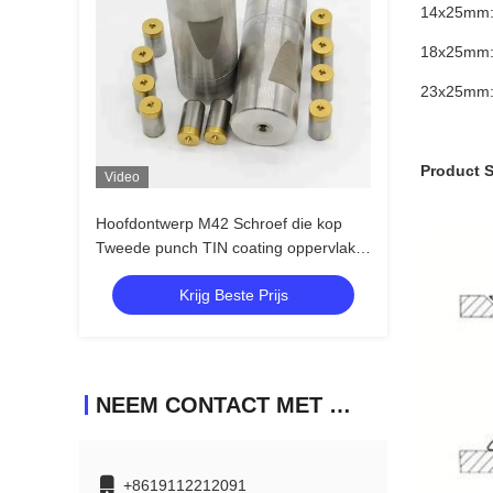
14x25mm: 
18x25mm: 
23x25mm: 
Product 
Video
Hoofdontwerp M42 Schroef die kop
Tweede punch TIN coating oppervlak
polijsten
Krijg Beste Prijs
NEEM CONTACT MET ONS OP
+8619112212091