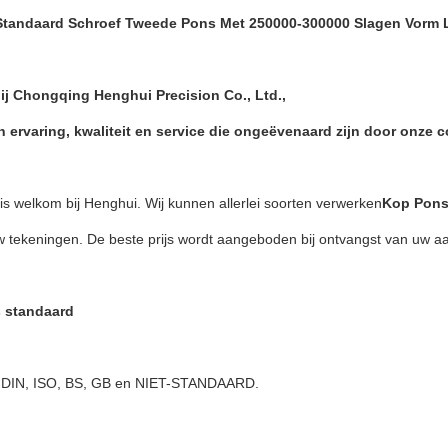
Standaard Schroef Tweede Pons Met 250000-300000 Slagen Vorm
j Chongqing Henghui Precision Co., Ltd.,
n ervaring, kwaliteit en service die ongeëvenaard zijn door onze 
s welkom bij Henghui. Wij kunnen allerlei soorten verwerken
Kop Pon
w tekeningen. De beste prijs wordt aangeboden bij ontvangst van uw a
 standaard
, DIN, ISO, BS, GB en NIET-STANDAARD.