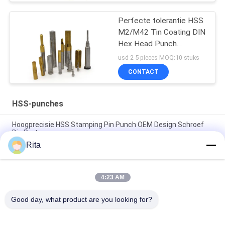
Perfecte tolerantie HSS
M2/M42 Tin Coating DIN
Hex Head Punch
aangepast
usd 2-5 pieces MOQ:10 stuks
CONTACT
HSS-punches
Hoogprecisie HSS Stamping Pin Punch OEM Design Schroef
Die Parts
Rita
Schimmel accessoires Ronde rechte HSS punches Pins
Precision Stamping Parts
4:23 AM
Op maat gemaakte wolfraamcarbide HSS-punches drukpen
voor bouten en moeren
Good day, what product are you looking for?
populaire categorieën
Alle