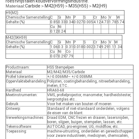
roestvrijstalen koudvervormingsindustrie.
Materiaal:
Carbide＞M42(H59)＞M35(H55)＞M2(H9)
H9(M2)
Chemische Samenstelling
C
Si
Mn
P
S
Cr
Mo
V
W
Gehalte (%)
0.85
0.33
0.34
0.027
0.005
4.12
4.73
1.78
5.74
Cu
Ni
0.12
0.24
M42(SKH59)
Chemische Samenstelling
C
Si
Mn
P
S
Cr
Mo
V
W
Gehalte (%)
1.06
0.3
0.31
0.018
0.002
3.74
9.29
1.1
1.34
Cu
Ni
Co
0.07
0.29
7.79
Productnaam:
HSS Stempelpen
Materiaal:
M2/M42/M35/Carbide
Profiel tolerantie:
+/-0.006MM~ +/-0.008MM.
Oppervlaktebehandeling:
Polijsten, coatingbehandeling, nitreerbehandeling,
meten, ETC..
Hardheid
HRA60-68
Meetinstrumenten:
VMS, profielprojector, manometer, hardheidstester,
vergrootglas.etc...
Gebruik
Voor het maken van bouten of moeren
Ontwerp:
Standaard of niet-standaard onderdelen, volgens
de eisen van de klant.
Verwerkingsmachines:
Draad EDM, CNC frezen en draaien, lasersnijden,
boren, slijpen, buigen, stempelen, lassen, etc.
Tekensoftware:
AUTOCAD, pro-engineer, UG, moldflow, etc..
Toepassing:
machine-uitrusting, onderdelen en gereedschappen
voor zware industrieën, medicijnen, chemicaliën,