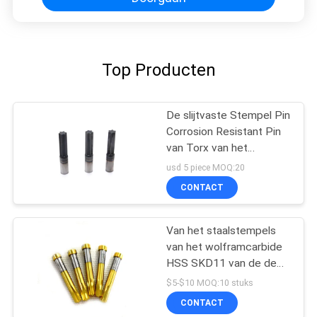
Top Producten
De slijtvaste Stempel Pin
Corrosion Resistant Pin
van Torx van het
Wolframstaal
usd 5 piece MOQ:20
CONTACT
Van het staalstempels
van het wolframcarbide
HSS SKD11 van de de
stempelmatrijs
$5-$10 MOQ:10 stuks
vastgestelde de
CONTACT
stempelspeld