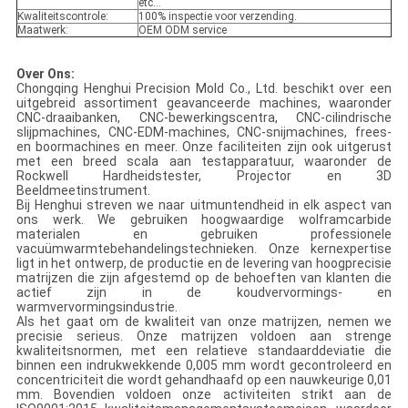
etc...
Kwaliteitscontrole:
100% inspectie voor verzending.
Maatwerk:
OEM ODM service
Over Ons:
Chongqing Henghui Precision Mold Co., Ltd. beschikt over een
uitgebreid assortiment geavanceerde machines, waaronder
CNC-draaibanken, CNC-bewerkingscentra, CNC-cilindrische
slijpmachines, CNC-EDM-machines, CNC-snijmachines, frees-
en boormachines en meer. Onze faciliteiten zijn ook uitgerust
met een breed scala aan testapparatuur, waaronder de
Rockwell Hardheidstester, Projector en 3D
Beeldmeetinstrument.
Bij Henghui streven we naar uitmuntendheid in elk aspect van
ons werk. We gebruiken hoogwaardige wolframcarbide
materialen en gebruiken professionele
vacuümwarmtebehandelingstechnieken. Onze kernexpertise
ligt in het ontwerp, de productie en de levering van hoogprecisie
matrijzen die zijn afgestemd op de behoeften van klanten die
actief zijn in de koudvervormings- en
warmvervormingsindustrie.
Als het gaat om de kwaliteit van onze matrijzen, nemen we
precisie serieus. Onze matrijzen voldoen aan strenge
kwaliteitsnormen, met een relatieve standaarddeviatie die
binnen een indrukwekkende 0,005 mm wordt gecontroleerd en
concentriciteit die wordt gehandhaafd op een nauwkeurige 0,01
mm. Bovendien voldoen onze activiteiten strikt aan de