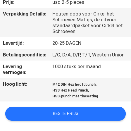
KWALITEITSCONTROLE
Prijs:
usd 2-5 pieces
Verpakking Details:
Houten doos voor Cirkel het
Schroeven Matrijs; de uitvoer
CONTACTEER
standaardpakket voor Cirkel het
ONS
Schroeven
Levertijd:
20-25 DAGEN
NIEUWS
Betalingscondities:
L/C, D/A, D/P, T/T, Western Union
Levering
1000 stuks per maand
VERZOEK
vermogen:
OM EEN
Hoog licht:
,
M42 DIN Hex hoofdpunch
CITAAT
,
HSS Hex Head Punch
HSS-punch met tincoating
SITEMAP
BESTE PRIJS
PRIVACYBELEID