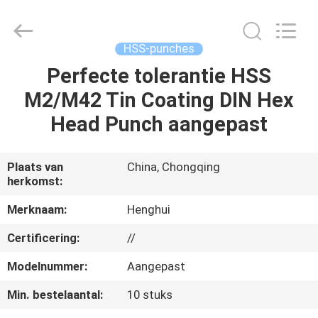
Henghui
Precision
Mold
Co.,
Limited.
HSS-punches
All
Rights
Reserved.
Perfecte tolerantie HSS
HUIS
M2/M42 Tin Coating DIN Hex
PRODUCTEN
Head Punch aangepast
VIDEO'S
Plaats van
China, Chongqing
herkomst:
ONGEVEER
Merknaam:
Henghui
ONS
Certificering:
//
Modelnummer:
Aangepast
FABRIEKSREIS
Min. bestelaantal:
10 stuks