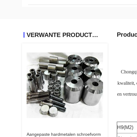
Produc
VERWANTE PRODUCTEN
Chongqin
kwaliteit,
en vertro
H9(M2)
Aangepaste hardmetalen schroefvorm