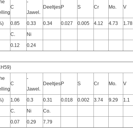
he
-
C
Deeltjes
P
S
Cr
Mo.
V
lling
Jawel.
%)
0.85
0.33
0.34
0.027
0.005
4.12
4.73
1.78
C.
Ni
0.12
0.24
KH59)
he
-
C
Deeltjes
P
S
Cr
Mo.
V
lling
Jawel.
%)
1.06
0.3
0.31
0.018
0.002
3.74
9.29
1.1
C.
Ni
Co.
0.07
0.29
7.79