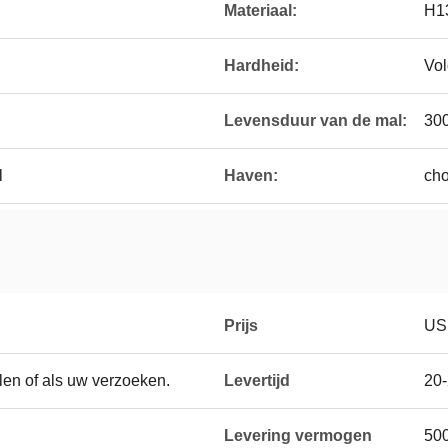
Materiaal:
H1
Hardheid:
Vol
Levensduur van de mal:
30
l
Haven:
cho
Prijs
US 
len of als uw verzoeken.
Levertijd
20
Levering vermogen
500