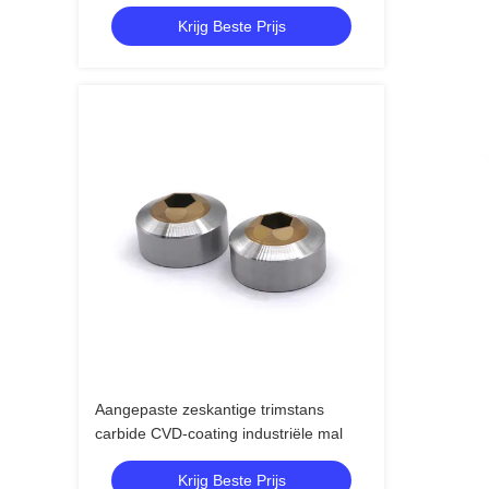
Krijg Beste Prijs
Aangepaste zeskantige trimstans
carbide CVD-coating industriële mal
Krijg Beste Prijs