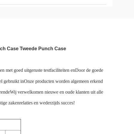
nch Case Tweede Punch Case
 met goed uitgeruste testfaciliteiten en
Door de goede
l gebruikt in
Onze producten worden algemeen erkend
rende
Wij verwelkomen nieuwe en oude klanten uit alle
tige zaken
relaties en wederzijds succes!