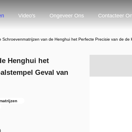
en
Video's
Ongeveer Ons
Contacteer O
e Schroevenmatrijzen van de Henghui het Perfecte Precisie van de d
de Henghui het
balstempel Geval van
matrijzen
)