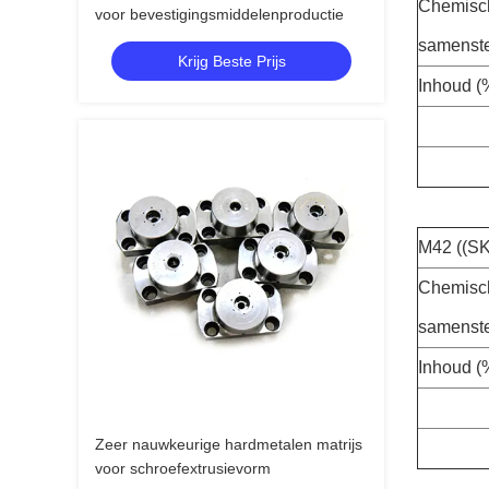
Chemisc
voor bevestigingsmiddelenproductie
samenste
Krijg Beste Prijs
Inhoud (
M42 ((S
Chemisc
samenste
Inhoud (
Zeer nauwkeurige hardmetalen matrijs
voor schroefextrusievorm