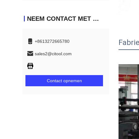
NEEM CONTACT MET ONS OP
Fabri
+8613272665780
sales2@citool.com
Contact opnemen