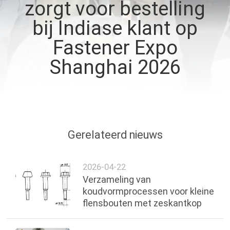
KWALITEITSCONTROLE
zorgt voor bestelling
bij Indiase klant op
CONTACTEER
Fastener Expo
ONS
Shanghai 2026
NIEUWS
VERZOEK
Gerelateerd nieuws
OM EEN
CITAAT
2026-04-22
Verzameling van
SITEMAP
koudvormprocessen voor kleine
flensbouten met zeskantkop
PRIVACYBELEID