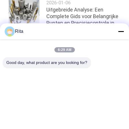
2026-01-06
Uitgebreide Analyse: Een
Complete Gids voor Belangrijke
Punten en Precisiecontrole in
het Koudvervormingsproces
Rita
voor Bevestigingsmiddelen
Terug naar boven
6:29 AM
Good day, what product are you looking for?
populaire categorieën
Alle
Wolfraamcarbide 
Carbide Punches En 
Matrijs
Stijlt
Koude 
Koude 
Smeedstukmatrijs
Rubriekmatrijs
Schroef Tweede 
HSS-Punches